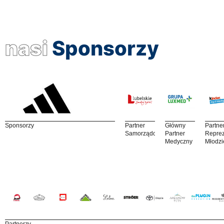
nasi
Sponsorzy
Sponsorzy
Partner
Główny
Partne
Samorządowy
Partner
Reprez
Medyczny
Młodzi