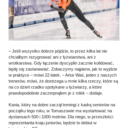
– Jeśli wszystko dobrze pójdzie, to przez kilka lat nie
chciałbym rezygnować ani z łyżwiarstwa, ani z
wrotkarstwa. Gdy łączenie dyscyplin zacznie kolidować,
będę się zastanawiać. Zobaczymy najpierw, jak to wyjdzie
w praktyce – mówi 22-latek. – Artur Waś, jeden z naszych
trenerów, mówi, że dostrzega u mnie kilka rzeczy, które są
na co dzień rzadko spotykane u łyżwiarzy, a które
prawdopodobnie zaczerpnąłem je z rolek – dodaje.
Kania, który na dobre zaczął treningi z kadrą seniorów na
początku tego roku, w Tomaszowie ma wystartować na
dystansach 500 i 1000 metrów. Dla niego, w przeszłości
reprezentanta kraju juniorów, będzie to debiut w