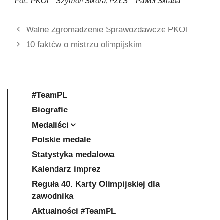
Fot.: PKOl – Szymon Sikora
,
PZŁS – Paweł Skraba
Walne Zgromadzenie Sprawozdawcze PKOl
10 faktów o mistrzu olimpijskim
#TeamPL
Biografie
Medaliści
Polskie medale
Statystyka medalowa
Kalendarz imprez
Reguła 40. Karty Olimpijskiej dla
zawodnika
Aktualności #TeamPL