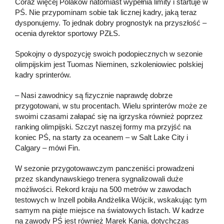
Coraz więcej Polaków natomiast wypełnia limity i startuje w
PŚ. Nie przypominam sobie tak licznej kadry, jaką teraz
dysponujemy. To jednak dobry prognostyk na przyszłość –
ocenia dyrektor sportowy PZŁS.
Spokojny o dyspozycję swoich podopiecznych w sezonie
olimpijskim jest Tuomas Nieminen, szkoleniowiec polskiej
kadry sprinterów.
– Nasi zawodnicy są fizycznie naprawdę dobrze
przygotowani, w stu procentach. Wielu sprinterów może ze
swoimi czasami załapać się na igrzyska również poprzez
ranking olimpijski. Szczyt naszej formy ma przyjść na
koniec PŚ, na starty za oceanem – w Salt Lake City i
Calgary – mówi Fin.
W sezonie przygotowawczym panczeniści prowadzeni
przez skandynawskiego trenera sygnalizowali duże
możliwości. Rekord kraju na 500 metrów w zawodach
testowych w Inzell pobiła Andżelika Wójcik, wskakując tym
samym na piąte miejsce na światowych listach. W kadrze
na zawody PŚ jest również Marek Kania, dotychczas