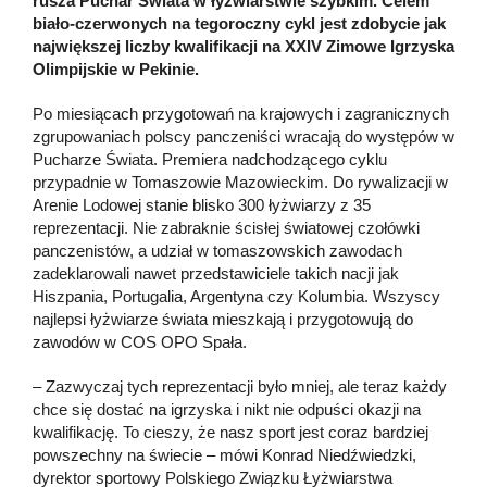
rusza Puchar Świata w łyżwiarstwie szybkim. Celem
biało-czerwonych na tegoroczny cykl jest zdobycie jak
największej liczby kwalifikacji na XXIV Zimowe Igrzyska
Olimpijskie w Pekinie.
Po miesiącach przygotowań na krajowych i zagranicznych
zgrupowaniach polscy panczeniści wracają do występów w
Pucharze Świata. Premiera nadchodzącego cyklu
przypadnie w Tomaszowie Mazowieckim. Do rywalizacji w
Arenie Lodowej stanie blisko 300 łyżwiarzy z 35
reprezentacji. Nie zabraknie ścisłej światowej czołówki
panczenistów, a udział w tomaszowskich zawodach
zadeklarowali nawet przedstawiciele takich nacji jak
Hiszpania, Portugalia, Argentyna czy Kolumbia. Wszyscy
najlepsi łyżwiarze świata mieszkają i przygotowują do
zawodów w COS OPO Spała.
– Zazwyczaj tych reprezentacji było mniej, ale teraz każdy
chce się dostać na igrzyska i nikt nie odpuści okazji na
kwalifikację. To cieszy, że nasz sport jest coraz bardziej
powszechny na świecie – mówi Konrad Niedźwiedzki,
dyrektor sportowy Polskiego Związku Łyżwiarstwa