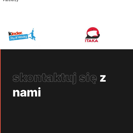
Partnerzy
skontaktuj się
z
nami