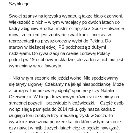
Szybkiego.
Swojej szansy na igrzyska wypatrują także biało-czerwoni.
Większość z nich – w tym wracający po dwóch latach do
kadry Zbigniew Bródka, mistrz olimpijski z Soczi – otwarcie
mówi, że celem jest zdobycie kwalifikacji i miejsca w
reprezentacji na przyszłoroczny wylot do Pekinu. Do
startów w bieżącej edycji PŚ podchodzą z dużymi
nadziejami. Do rywalizacji na Arenie Lodowej Polacy
podejdą w 19-osobowym składzie, ale żaden z nich nie jest
wymieniany w roli faworyta.
– Nikt w tym sezonie nie jeździ wolno. Nie spodziewamy
się taryfy ulgowej. Czekamy na jakąś niespodziankę. Może
z formą w Tomaszowie „odpalą” sprinterzy czy Natalia
Czerwonka. W biegu drużynowym również nie stoimy na
straconej pozycji – przewiduje Niedźwiedzki. – Część osób
wciąż sięga pamięcią do 2014 roku, gdy nasza kadra z
długiego toru zdobyła trzy medale igrzysk w Soczi. To
wysoko zawieszona poprzeczka, do której w tym sezonie
czy nawet w najbliższych latach ciężko będzie nawiązać.