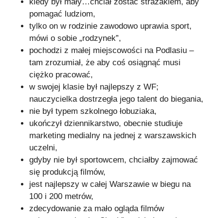
kiedy był mały…chciał zostać strażakiem, aby
pomagać ludziom,
tylko on w rodzinie zawodowo uprawia sport,
mówi o sobie „rodzynek”,
pochodzi z małej miejscowości na Podlasiu –
tam zrozumiał, że aby coś osiągnąć musi
ciężko pracować,
w swojej klasie był najlepszy z WF;
nauczycielka dostrzegła jego talent do biegania,
nie był typem szkolnego łobuziaka,
ukończył dziennikarstwo, obecnie studiuje
marketing medialny na jednej z warszawskich
uczelni,
gdyby nie był sportowcem, chciałby zajmować
się produkcją filmów,
jest najlepszy w całej Warszawie w biegu na
100 i 200 metrów,
zdecydowanie za mało ogląda filmów