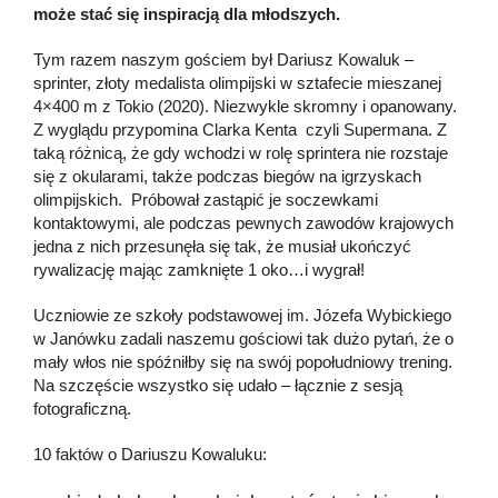
może stać się inspiracją dla młodszych.
Tym razem naszym gościem był Dariusz Kowaluk –
sprinter, złoty medalista olimpijski w sztafecie mieszanej
4×400 m z Tokio (2020). Niezwykle skromny i opanowany.
Z wyglądu przypomina Clarka Kenta czyli Supermana. Z
taką różnicą, że gdy wchodzi w rolę sprintera nie rozstaje
się z okularami, także podczas biegów na igrzyskach
olimpijskich. Próbował zastąpić je soczewkami
kontaktowymi, ale podczas pewnych zawodów krajowych
jedna z nich przesunęła się tak, że musiał ukończyć
rywalizację mając zamknięte 1 oko…i wygrał!
Uczniowie ze szkoły podstawowej im. Józefa Wybickiego
w Janówku zadali naszemu gościowi tak dużo pytań, że o
mały włos nie spóźniłby się na swój popołudniowy trening.
Na szczęście wszystko się udało – łącznie z sesją
fotograficzną.
10 faktów o Dariuszu Kowaluku: