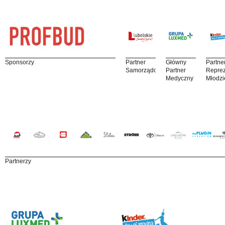
Sponsorzy
Partner
Główny
Partne
Samorządowy
Partner
Reprez
Medyczny
Młodzi
Partnerzy