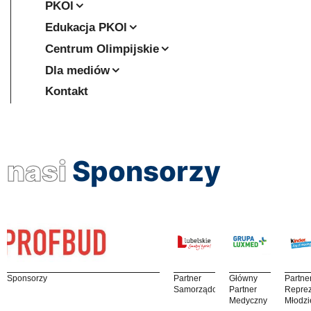
PKOl
Edukacja PKOl
Centrum Olimpijskie
Dla mediów
Kontakt
nasi
Sponsorzy
Sponsorzy
Partner
Główny
Partne
Samorządowy
Partner
Reprez
Medyczny
Młodzi