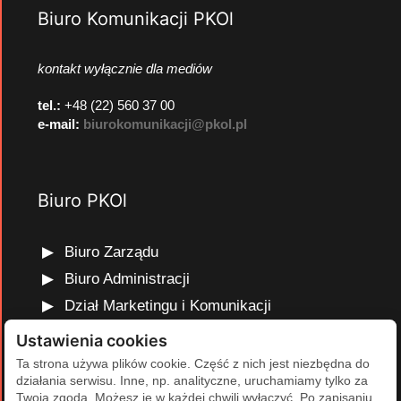
Biuro Komunikacji PKOl
kontakt wyłącznie dla mediów
tel.:
+48 (22) 560 37 00
e-mail:
biurokomunikacji@pkol.pl
Biuro PKOl
Biuro Zarządu
Biuro Administracji
Dział Marketingu i Komunikacji
Dział Edukacji Olimpijskiej
Ustawienia cookies
Dział Finansów i Kadr
Ta strona używa plików cookie. Część z nich jest niezbędna do
działania serwisu. Inne, np. analityczne, uruchamiamy tylko za
Dział Projektów Olimpijskich
Twoją zgodą. Możesz je w każdej chwili wyłączyć. Po zapisaniu