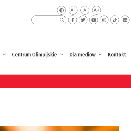
A-
A
A+
Zmień kontrast
Mniejsza czcionka
Domyślna czcionka
Większa czcion
Szukaj
Centrum Olimpijskie
Dla mediów
Kontakt