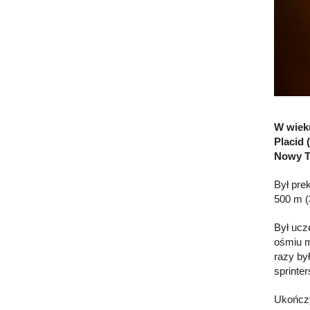
W wieku
Placid 
Nowy T
Był pre
500 m (
Był ucz
ośmiu mi
razy by
sprinte
Ukończ