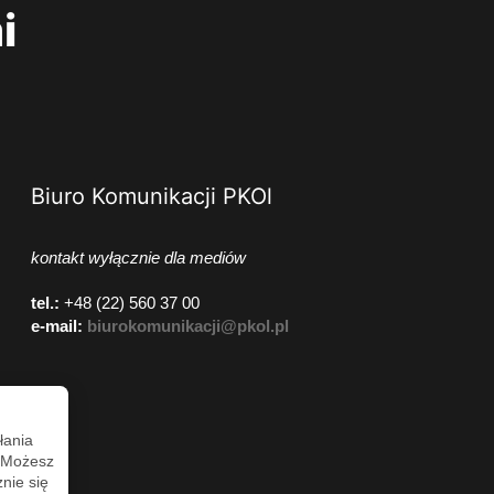
i
Biuro Komunikacji PKOl
kontakt wyłącznie dla mediów
tel.:
+48 (22) 560 37 00
e-mail:
biurokomunikacji@pkol.pl
łania
. Możesz
nie się