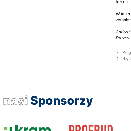
trenerem
W imien
współcz
Andrzej
Prezes 
Prog
Siły
nasi
Sponsorzy