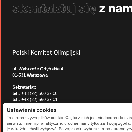
skontaktuj się
z nam
Polski Komitet Olimpijski
ul. Wybrzeże Gdyńskie 4
01-531 Warszawa
Sekretariat:
tel.:
+48 (22) 560 37 00
tel.:
+48 (22) 560 37 01
e-mail:
pkol@pkol.pl
Ustawienia cookies
Ta strona używa plików cookie. Część z nich jest niezbędna do dzia
serwisu. Inne, np. analityczne, uruchamiamy tylko za Twoją zgodą
je w każdej chwili wyłączyć. Po zapisaniu wyboru strona automatycz