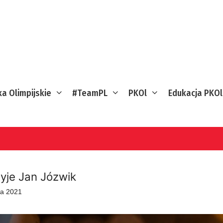
ka Olimpijskie
#TeamPL
PKOl
Edukacja PKOl
żyje Jan Józwik
ia 2021