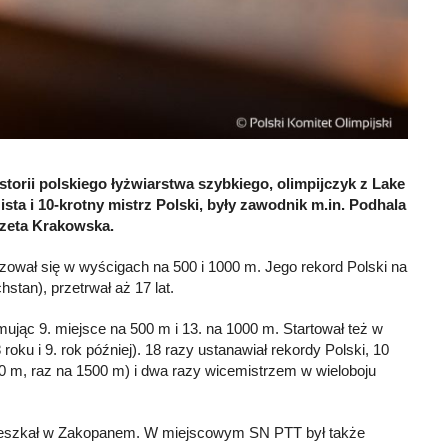
storii polskiego łyżwiarstwa szybkiego, olimpijczyk z Lake
ista i 10-krotny mistrz Polski, były zawodnik m.in. Podhala
zeta Krakowska.
izował się w wyścigach na 500 i 1000 m. Jego rekord Polski na
tan), przetrwał aż 17 lat.
mując 9. miejsce na 500 m i 13. na 1000 m. Startował też w
oku i 9. rok później). 18 razy ustanawiał rekordy Polski, 10
00 m, raz na 1500 m) i dwa razy wicemistrzem w wieloboju
eszkał w Zakopanem. W miejscowym SN PTT był także