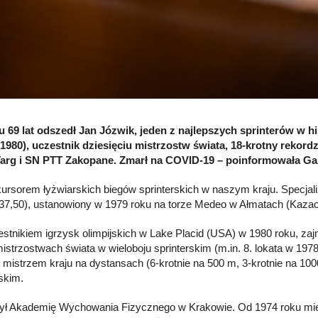
 69 lat odszedł Jan Józwik, jeden z najlepszych sprinterów w hi
(1980), uczestnik dziesięciu mistrzostw świata, 18-krotny rekordz
arg i SN PTT Zakopane. Zmarł na COVID-19 – poinformowała Ga
kursorem łyżwiarskich biegów sprinterskich w naszym kraju. Specjal
37,50), ustanowiony w 1979 roku na torze Medeo w Ałmatach (Kazachs
estnikiem igrzysk olimpijskich w Lake Placid (USA) w 1980 roku, zaj
strzostwach świata w wieloboju sprinterskim (m.in. 8. lokata w 1978 r
ł mistrzem kraju na dystansach (6-krotnie na 500 m, 3-krotnie na 10
rskim.
ył Akademię Wychowania Fizycznego w Krakowie. Od 1974 roku mi