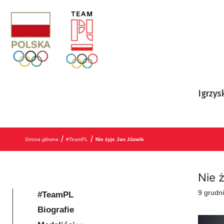
Przejdź do treści
Igrzys
/
/
Strona główna
#TeamPL
Nie żyje Jan Józwik
Nie 
9 grudn
#TeamPL
Biografie