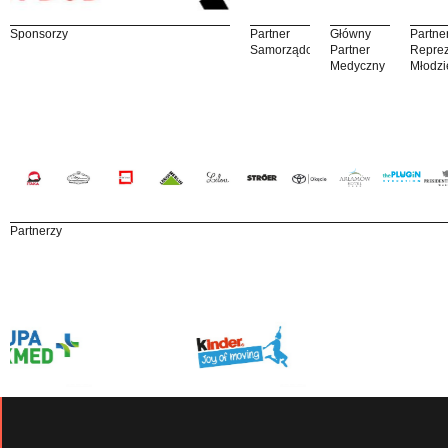
Sponsorzy
Partner
Główny
Partne
Samorządowy
Partner
Reprez
Medyczny
Młodzi
Partnerzy