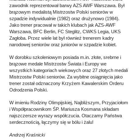
zawodnik reprezentował barwy AZS AWF Warszawa. Był
brązowym medalistą Mistrzostw Polski seniorów w
szpadzie indywidualnie (1982) oraz drużynowo (1984).
Jako trener pracował w takich klubach jak AZS-AWF
Warszawa, BFC Berlin, FC Steglitz, CWKS Legia, UKS
Zagłoba. Przez wiele lat był również trenerem kadry
narodowej seniorów oraz juniorów w szpadzie kobiet.
W dorobku szkoleniowym posiada m.in. złote, srebrne i
brązowe medale Mistrzostw Świata i Europy we
wszystkich kategoriach wiekowych oraz 27 złotych medali
Mistrzostw Polski seniorów. Za wybitne osiągnięcia jako
trener został odznaczony Krzyżem Kawalerskim Orderu
Odrodzenia Polski.
W imieniu Rodziny Olimpijskiej, Najbliższym, Przyjaciołom
i Współpracownikom ŚP. Mariusza Kosmana składam
najszczersze wyrazy współczucia. Otaczamy Państwa
serdecznością, łączymy się w bólu i żalu!
Andrzej Kraśnicki