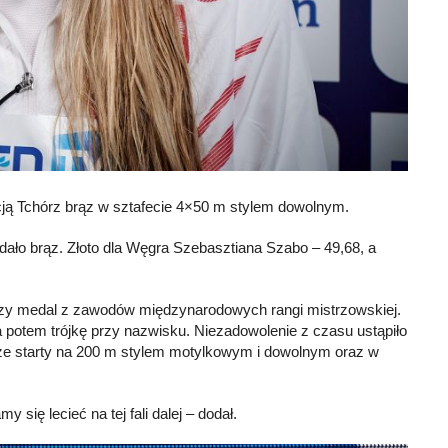
cją Tchórz brąz w sztafecie 4×50 m stylem dowolnym.
dało brąz. Złoto dla Węgra Szebasztiana Szabo – 49,68, a
erwszy medal z zawodów międzynarodowych rangi mistrzowskiej.
potem trójkę przy nazwisku. Niezadowolenie z czasu ustąpiło
cze starty na 200 m stylem motylkowym i dowolnym oraz w
się lecieć na tej fali dalej – dodał.