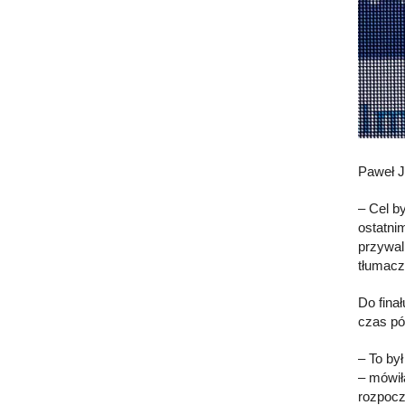
Paweł J
– Cel b
ostatni
przywal
tłumacz
Do fina
czas pó
– To by
– mówił
rozpocz