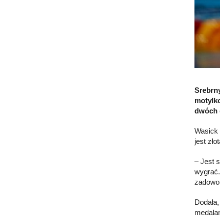
Srebrn
motylk
dwóch d
Wasick 
jest zł
– Jest 
wygrać.
zadowol
Dodała,
medalami