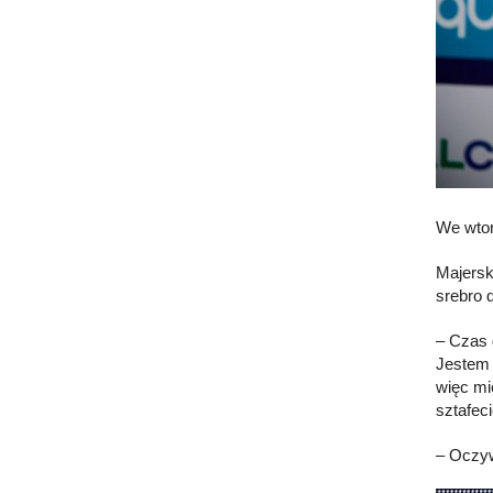
We wtor
Majersk
srebro 
– Czas 
Jestem 
więc mi
sztafeci
– Oczyw