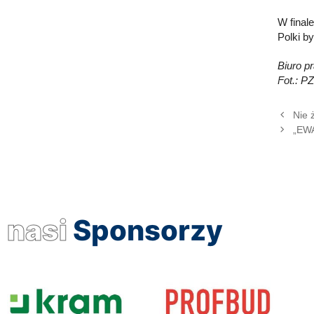
W final
Polki b
Biuro 
Fot.: P
Nie 
„EWA
nasi
Sponsorzy