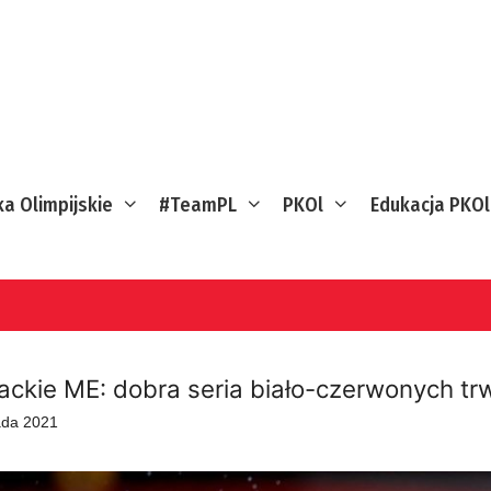
ka Olimpijskie
#TeamPL
PKOl
Edukacja PKOl
ackie ME: dobra seria biało-czerwonych tr
pada 2021