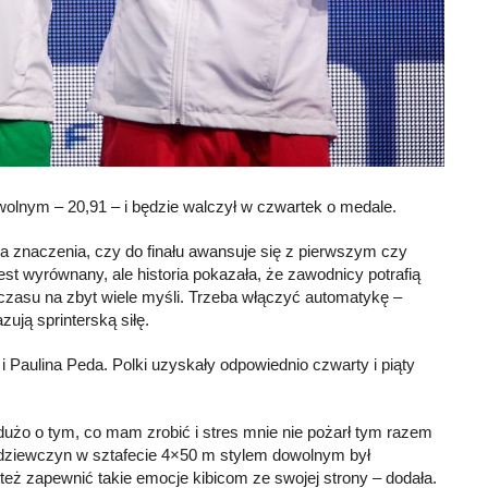
wolnym – 20,91 – i będzie walczył w czwartek o medale.
ma znaczenia, czy do finału awansuje się z pierwszym czy
st wyrównany, ale historia pokazała, że zawodnicy potrafią
 czasu na zbyt wiele myśli. Trzeba włączyć automatykę –
zują sprinterską siłę.
 Paulina Peda. Polki uzyskały odpowiednio czwarty i piąty
dużo o tym, co mam zrobić i stres mnie nie pożarł tym razem
 dziewczyn w sztafecie 4×50 m stylem dowolnym był
 też zapewnić takie emocje kibicom ze swojej strony – dodała.