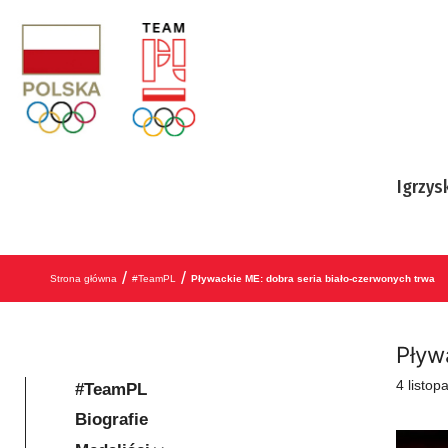
Przejdź do treści
Igrzys
/
/
Strona główna
#TeamPL
Pływackie ME: dobra seria biało-czerwonych trwa
Pływ
4 listo
#TeamPL
Biografie