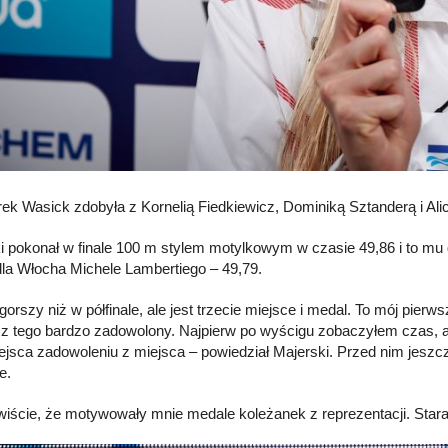
ek Wasick zdobyła z Kornelią Fiedkiewicz, Dominiką Sztanderą i Ali
i pokonał w finale 100 m stylem motylkowym w czasie 49,86 i to mu 
dla Włocha Michele Lambertiego – 49,79.
gorszy niż w półfinale, ale jest trzecie miejsce i medal. To mój pi
z tego bardzo zadowolony. Najpierw po wyścigu zobaczyłem czas, a 
ejsca zadowoleniu z miejsca – powiedział Majerski. Przed nim jesz
e.
iście, że motywowały mnie medale koleżanek z reprezentacji. Staramy 