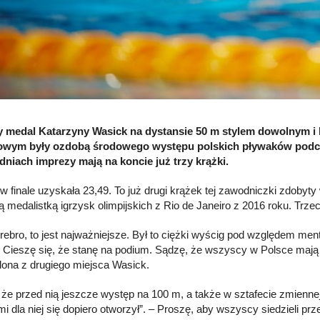
y medal Katarzyny Wasick na dystansie 50 m stylem dowolnym i
owym były ozdobą środowego występu polskich pływaków podcza
niach imprezy mają na koncie już trzy krążki.
w finale uzyskała 23,49. To już drugi krążek tej zawodniczki zdobyty
otą medalistką igrzysk olimpijskich z Rio de Janeiro z 2016 roku. Tr
srebro, to jest najważniejsze. Był to ciężki wyścig pod względem men
 Cieszę się, że stanę na podium. Sądzę, że wszyscy w Polsce mają
ona z drugiego miejsca Wasick.
 że przed nią jeszcze występ na 100 m, a także w sztafecie zmienne
 dla niej się dopiero otworzył”. – Proszę, aby wszyscy siedzieli prze