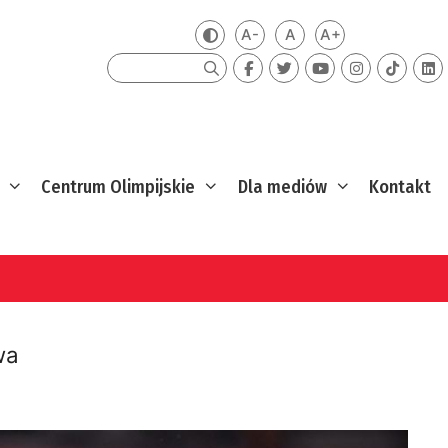
A-
A
A+
Zmień kontrast
Mniejsza czcionka
Domyślna czcionka
Większa czcion
Szukaj
Centrum Olimpijskie
Dla mediów
Kontakt
wa