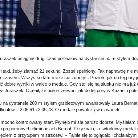
uraszek osiągnął drugi czas półfinałów na dystansie 50 m stylem do
ył taki, żeby złamać 21 sekund. Został spełniony. Tak naprawdę nie 
m czasem. Wszystko tam może się zdarzyć. Poziom jak do tej pory je
ić dobre wyniki w walce o medale. Gdy stoi się na słupku nie ma już
ył Juraszek. Ocenił, że biało-czerwoni jak do tej pory w Kazaniu poka
łu na dystansie 200 m stylem grzbietowym awansowały Laura Bernat i
łfinałów – 2.05,61 i 2.05,78. O medale powalczą w czwartek.
ł mocno kontrolowany start. Płynęło mi się bardzo dobrze. Myślałam 
a po porannych eliminacjach Bernat. Przyznała, że wtorkowy medal
ęciem z przytupem mistrzostw. – Fajnie się to oglądało i chciałabym