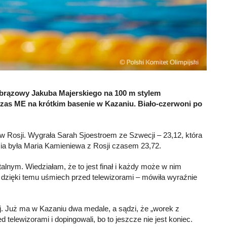
 brązowy Jakuba Majerskiego na 100 m stylem
s ME na krótkim basenie w Kazaniu. Biało-czerwoni po
 w Rosji. Wygrała Sarah Sjoestroem ze Szwecji – 23,12, która
zecia była Maria Kamieniewa z Rosji czasem 23,72.
talnym. Wiedziałam, że to jest finał i każdy może w nim
 dzięki temu uśmiech przed telewizorami – mówiła wyraźnie
j. Już ma w Kazaniu dwa medale, a sądzi, że „worek z
d telewizorami i dopingowali, bo to jeszcze nie jest koniec.