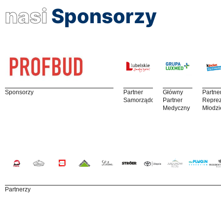
nasi
Sponsorzy
Sponsorzy
Partner
Główny
Partne
Samorządowy
Partner
Reprez
Medyczny
Młodzi
Partnerzy