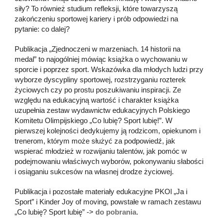
siły? To również studium refleksji, które towarzyszą
zakończeniu sportowej kariery i prób odpowiedzi na
pytanie: co dalej?
Publikacja „Zjednoczeni w marzeniach. 14 historii na
medal” to najogólniej mówiąc książka o wychowaniu w
sporcie i poprzez sport. Wskazówka dla młodych ludzi przy
wyborze dyscypliny sportowej, rozstrzyganiu rozterek
życiowych czy po prostu poszukiwaniu inspiracji. Ze
względu na edukacyjną wartość i charakter książka
uzupełnia zestaw wydawnictw edukacyjnych Polskiego
Komitetu Olimpijskiego „Co lubię? Sport lubię!”. W
pierwszej kolejności dedykujemy ją rodzicom, opiekunom i
trenerom, którym może służyć za podpowiedź, jak
wspierać młodzież w rozwijaniu talentów, jak pomóc w
podejmowaniu właściwych wyborów, pokonywaniu słabości
i osiąganiu sukcesów na własnej drodze życiowej.
Publikacja i pozostałe materiały edukacyjne PKOl „Ja i
Sport” i Kinder Joy of moving, powstałe w ramach zestawu
„Co lubię? Sport lubię” ->
do pobrania
.