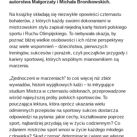
autorstwa Małgorzaty i Michała Bronikowskich.
Na książkę składają się niezwykłe opowieści czternastu
bohaterów, z których każdy swoimi dokonaniami w
mistrzowskim stylu zapisał niejedną kartę historii polskiego
sportu i Ruchu Olimpijskiego. To niebywała okazja, by
poznać bliżej wielkie osobowości i ich różne perspektywy
oraz wiele wspomnień – dzieciństwa, pierwszych
treningów, sukcesów i porażek, czyli początków przygody i
kariery sportowej, których wspólnym mianownikiem są
marzenia.
„Zjednoczeni w marzeniach” to coś więcej niż zbiór
wywiadów, historii wyjątkowych ludzi – to intrygujące
studium Mistrza w czternastu odsłonach, przeprowadzone
wśród najwyższej próby polskich sportowców. To
pouczająca lektura, która oprócz ukazania wielu
odmiennych przepisów na sportowy sukces dostarcza
odpowiedzi na pytania: jakie cechy, kształtowane poprzez
sport, najbardziej przydają się w życiu codziennym? Co
zdaniem mistrzów sport wnosi w życie każdego młodego
człowieka? Skąd czerpać determinację i wiarę we własne