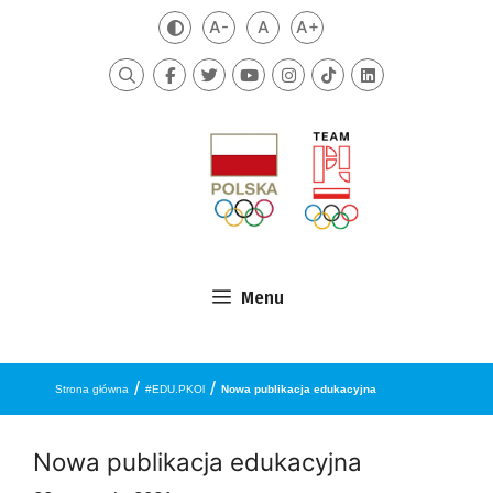
Przejdź do treści
A-
A
A+
Zmień kontrast
Mniejsza czcionka
Domyślna czcionka
Większa czcionka
Szukaj
Menu
/
/
Strona główna
#EDU.PKOl
Nowa publikacja edukacyjna
Nowa publikacja edukacyjna