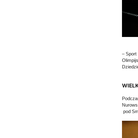
– Sport
Olimpij
Dziedzi
WIEL
Podczas
Nurowsk
pod Smo