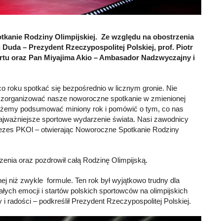
anie Rodziny Olimpijskiej. Ze względu na obostrzenia
 Duda – Prezydent Rzeczypospolitej Polskiej, prof. Piotr
ortu oraz Pan Miyajima Akio – Ambasador Nadzwyczajny i
 roku spotkać się bezpośrednio w licznym gronie. Nie
śmy zorganizować nasze noworoczne spotkanie w zmienionej
m możemy podsumować miniony rok i pomówić o tym, co nas
najważniejsze sportowe wydarzenie świata. Nasi zawodnicy
Prezes PKOl – otwierając Noworoczne Spotkanie Rodziny
nia oraz pozdrowił całą Rodzinę Olimpijską.
ej niż zwykle formule. Ten rok był wyjątkowo trudny dla
łych emocji i startów polskich sportowców na olimpijskich
 radości – podkreślił Prezydent Rzeczypospolitej Polskiej.