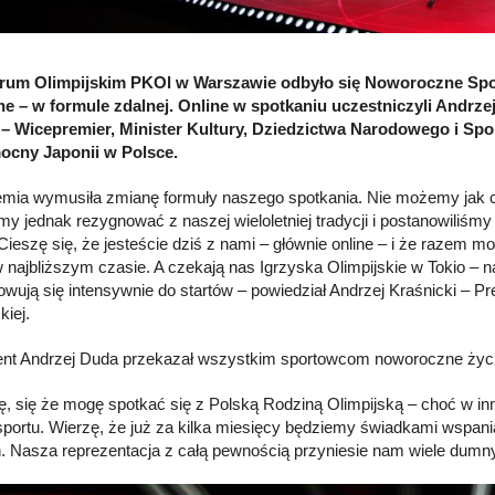
rum Olimpijskim PKOl w Warszawie odbyło się Noworoczne Spotk
ne – w formule zdalnej. Online w spotkaniu uczestniczyli Andrzej
 – Wicepremier, Minister Kultury, Dziedzictwa Narodowego i Sp
ocny Japonii w Polsce.
mia wymusiła zmianę formuły naszego spotkania. Nie możemy jak co
śmy jednak rezygnować z naszej wieloletniej tradycji i postanowili
 Cieszę się, że jesteście dziś z nami – głównie online – i że raze
 najbliższym czasie. A czekają nas Igrzyska Olimpijskie w Tokio – 
owują się intensywnie do startów – powiedział Andrzej Kraśnicki – 
kiej.
nt Andrzej Duda przekazał wszystkim sportowcom noworoczne życze
ę, się że mogę spotkać się z Polską Rodziną Olimpijską – choć w inn
sportu. Wierzę, że już za kilka miesięcy będziemy świadkami wspania
. Nasza reprezentacja z całą pewnością przyniesie nam wiele dumny i