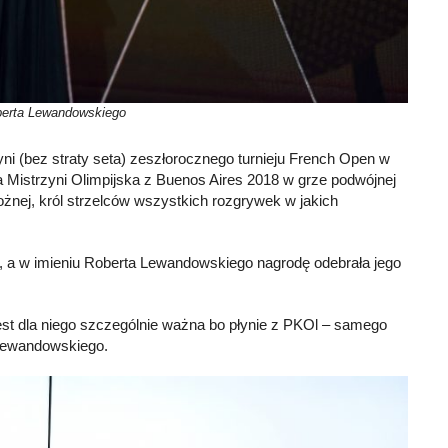
erta Lewandowskiego
yni (bez straty seta) zeszłorocznego turnieju French Open w
 Mistrzyni Olimpijska z Buenos Aires 2018 w grze podwójnej
ożnej, król strzelców wszystkich rozgrywek w jakich
ii, a w imieniu Roberta Lewandowskiego nagrodę odebrała jego
est dla niego szczególnie ważna bo płynie z PKOl – samego
Lewandowskiego.