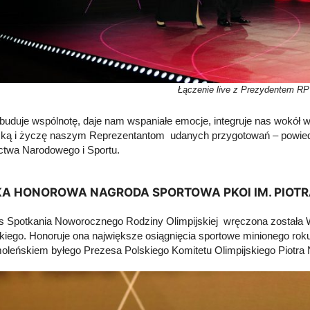
Łączenie live z Prezydentem R
 buduje wspólnotę, daje nam wspaniałe emocje, integruje nas wokół
ską i życzę naszym Reprezentantom udanych przygotowań – powiedział
ctwa Narodowego i Sportu.
KA HONOROWA NAGRODA SPORTOWA PKOl IM. PIOT
 Spotkania Noworocznego Rodziny Olimpijskiej wręczona została 
iego. Honoruje ona największe osiągnięcia sportowe minionego roku.
leńskiem byłego Prezesa Polskiego Komitetu Olimpijskiego Piotra