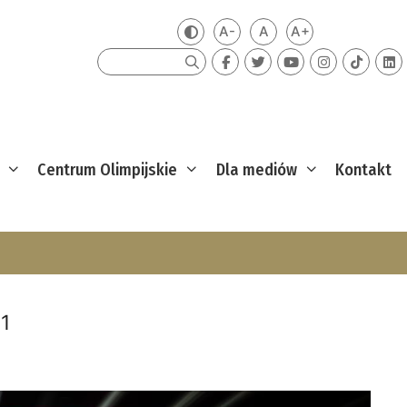
A-
A
A+
Zmień kontrast
Mniejsza czcionka
Domyślna czcionka
Większa czcion
Szukaj
Centrum Olimpijskie
Dla mediów
Kontakt
1