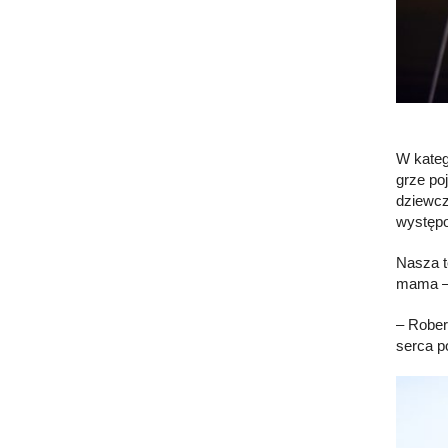
W kateg
grze po
dziewcz
występo
Nasza t
mama –
– Rober
serca p