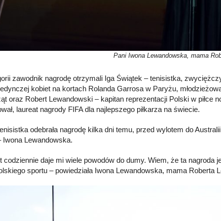
Pani Iwona Lewandowska, mama Rob
orii zawodnik nagrodę otrzymali Iga Świątek – tenisistka, zwyciężcz
jedynczej kobiet na kortach Rolanda Garrosa w Paryżu, młodzieżowa
ąt oraz Robert Lewandowski – kapitan reprezentacji Polski w piłce n
wał, laureat nagrody FIFA dla najlepszego piłkarza na świecie.
enisistka odebrała nagrodę kilka dni temu, przed wylotem do Austral
 Iwona Lewandowska.
t codziennie daje mi wiele powodów do dumy. Wiem, że ta nagroda j
olskiego sportu – powiedziała Iwona Lewandowska, mama Roberta 