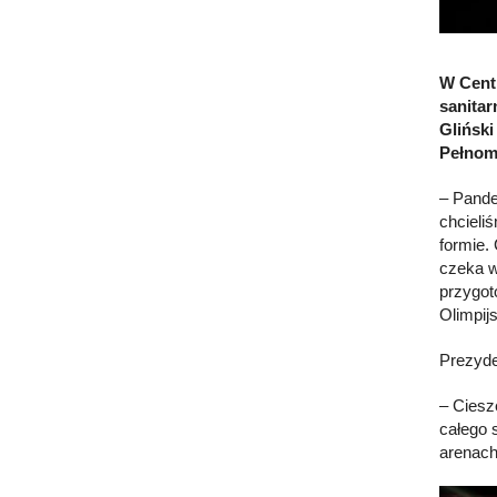
W Cent
sanitar
Gliński
Pełnom
– Pande
chcieli
formie.
czeka w
przygot
Olimpijs
Prezyde
– Ciesz
całego 
arenach