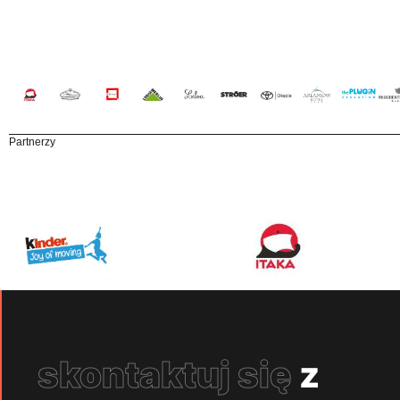
Partnerzy
skontaktuj się
z