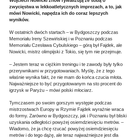
Wojciech Nowicki znów rywalizują ze sobą o
zwycięstwa w lekkoatletycznych imprezach, a to, jak
mówi Nowicki, napędza ich do coraz lepszych
wyników.
W ostatnich dwóch startach – w Bydgoszczy podczas
Memoriału Ireny Szewińskiej i w Poznaniu podczas
Memoriału Czesława Cybulskiego – górą był Fajdek, ale
Nowicki, mistrz olimpijski z Tokio, się tym nie przejmuje.
– Jestem teraz w ciężkim treningu i te zawody były tylko
przerywnikami w przygotowaniach. Myślę, że z tego
właśnie wynika fakt, że nie mam do końca czucia młota.
Najważniejsze to być przygotowanym na sto procent do
igrzysk w Paryżu – mówi polski młociarz.
Tymczasem po swoim gorszym występie podczas
mistrzostwach Europy w Rzymie Fajdek wyraźnie wraca
do formy. Zarówno w Bydgoszczy, jak i Poznaniu był bliski
uzyskania odległości powyżej osiemdziesięciu metrów. –
Wiadomo, że ja chcę rzucać powyżej osiemdziesięciu
metrów i do tego dążę, ale teraz najważniejsze jest dla