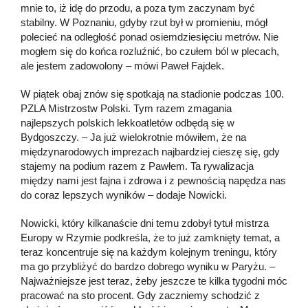
mnie to, iż idę do przodu, a poza tym zaczynam być
stabilny. W Poznaniu, gdyby rzut był w promieniu, mógł
polecieć na odległość ponad osiemdziesięciu metrów. Nie
mogłem się do końca rozluźnić, bo czułem ból w plecach,
ale jestem zadowolony – mówi Paweł Fajdek.
W piątek obaj znów się spotkają na stadionie podczas 100.
PZLA Mistrzostw Polski. Tym razem zmagania
najlepszych polskich lekkoatletów odbędą się w
Bydgoszczy. – Ja już wielokrotnie mówiłem, że na
międzynarodowych imprezach najbardziej cieszę się, gdy
stajemy na podium razem z Pawłem. Ta rywalizacja
między nami jest fajna i zdrowa i z pewnością napędza nas
do coraz lepszych wyników – dodaje Nowicki.
Nowicki, który kilkanaście dni temu zdobył tytuł mistrza
Europy w Rzymie podkreśla, że to już zamknięty temat, a
teraz koncentruje się na każdym kolejnym treningu, który
ma go przybliżyć do bardzo dobrego wyniku w Paryżu. –
Najważniejsze jest teraz, żeby jeszcze te kilka tygodni móc
pracować na sto procent. Gdy zaczniemy schodzić z