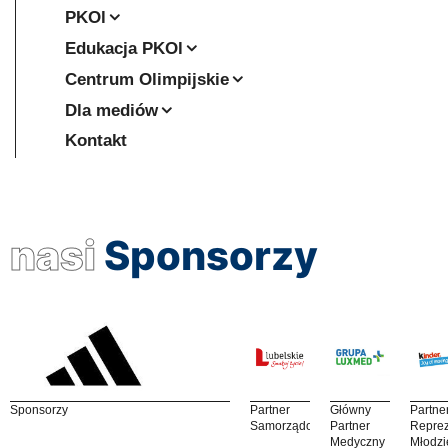
PKOl
Edukacja PKOl
Centrum Olimpijskie
Dla mediów
Kontakt
nasi
Sponsorzy
Sponsorzy
Partner
Główny
Partne
Samorządowy
Partner
Reprez
Medyczny
Młodzi