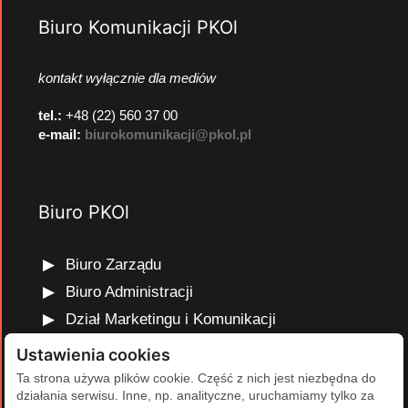
Biuro Komunikacji PKOl
kontakt wyłącznie dla mediów
tel.:
+48 (22) 560 37 00
e-mail:
biurokomunikacji@pkol.pl
Biuro PKOl
Biuro Zarządu
Biuro Administracji
Dział Marketingu i Komunikacji
Dział Edukacji Olimpijskiej
Ustawienia cookies
Dział Finansów i Kadr
Ta strona używa plików cookie. Część z nich jest niezbędna do
działania serwisu. Inne, np. analityczne, uruchamiamy tylko za
Dział Projektów Olimpijskich