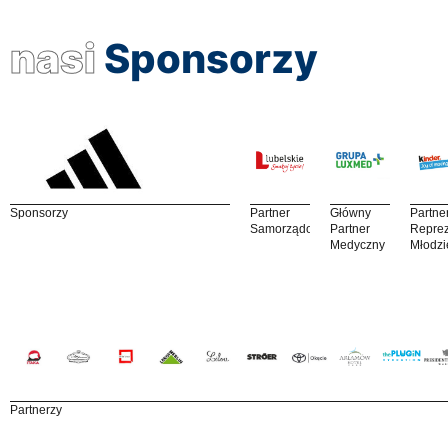
nasi
Sponsorzy
Sponsorzy
Partner
Główny
Partne
Samorządowy
Partner
Reprez
Medyczny
Młodzi
Partnerzy