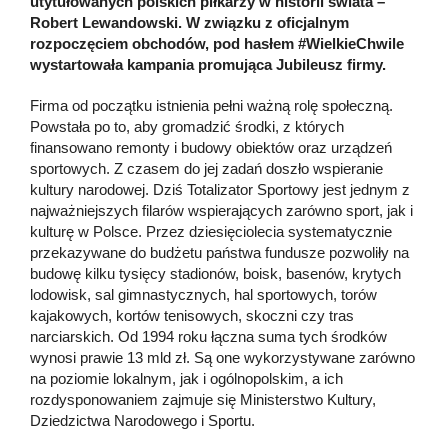
utytułowanych polskich piłkarzy w historii świata –
Robert Lewandowski. W związku z oficjalnym
rozpoczęciem obchodów, pod hasłem #WielkieChwile
wystartowała kampania promująca Jubileusz firmy.
Firma od początku istnienia pełni ważną rolę społeczną.
Powstała po to, aby gromadzić środki, z których
finansowano remonty i budowy obiektów oraz urządzeń
sportowych. Z czasem do jej zadań doszło wspieranie
kultury narodowej. Dziś Totalizator Sportowy jest jednym z
najważniejszych filarów wspierających zarówno sport, jak i
kulturę w Polsce. Przez dziesięciolecia systematycznie
przekazywane do budżetu państwa fundusze pozwoliły na
budowę kilku tysięcy stadionów, boisk, basenów, krytych
lodowisk, sal gimnastycznych, hal sportowych, torów
kajakowych, kortów tenisowych, skoczni czy tras
narciarskich. Od 1994 roku łączna suma tych środków
wynosi prawie 13 mld zł. Są one wykorzystywane zarówno
na poziomie lokalnym, jak i ogólnopolskim, a ich
rozdysponowaniem zajmuje się Ministerstwo Kultury,
Dziedzictwa Narodowego i Sportu.