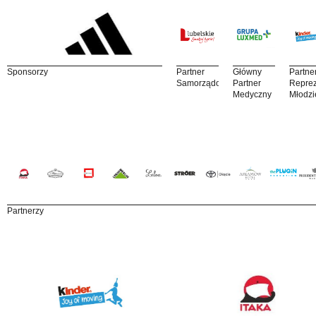
Sponsorzy
Partner
Główny
Partne
Samorządowy
Partner
Reprez
Medyczny
Młodzi
Partnerzy