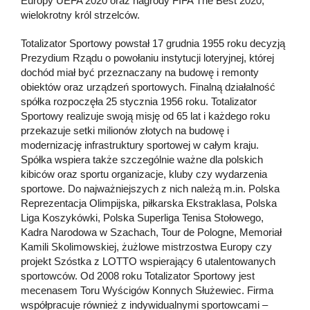
Europy UEFA 2020 oraz nagrody FIFA The Best 2020,
wielokrotny król strzelców.
Totalizator Sportowy powstał 17 grudnia 1955 roku decyzją
Prezydium Rządu o powołaniu instytucji loteryjnej, której
dochód miał być przeznaczany na budowę i remonty
obiektów oraz urządzeń sportowych. Finalną działalność
spółka rozpoczęła 25 stycznia 1956 roku. Totalizator
Sportowy realizuje swoją misję od 65 lat i każdego roku
przekazuje setki milionów złotych na budowę i
modernizację infrastruktury sportowej w całym kraju.
Spółka wspiera także szczególnie ważne dla polskich
kibiców oraz sportu organizacje, kluby czy wydarzenia
sportowe. Do najważniejszych z nich należą m.in. Polska
Reprezentacja Olimpijska, piłkarska Ekstraklasa, Polska
Liga Koszykówki, Polska Superliga Tenisa Stołowego,
Kadra Narodowa w Szachach, Tour de Pologne, Memoriał
Kamili Skolimowskiej, żużlowe mistrzostwa Europy czy
projekt Szóstka z LOTTO wspierający 6 utalentowanych
sportowców. Od 2008 roku Totalizator Sportowy jest
mecenasem Toru Wyścigów Konnych Służewiec. Firma
współpracuje również z indywidualnymi sportowcami –