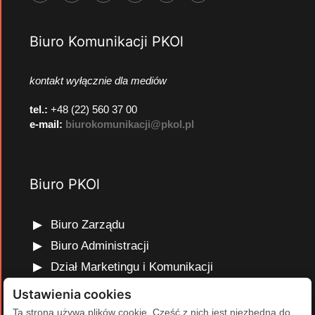
Biuro Komunikacji PKOl
kontakt wyłącznie dla mediów
tel.:
+48 (22) 560 37 00
e-mail:
biurokomunikacji@pkol.pl
Biuro PKOl
Biuro Zarządu
Biuro Administracji
Dział Marketingu i Komunikacji
Dział Edukacji Olimpijskiej
Ustawienia cookies
Dział Finansów i Kadr
Ta strona używa plików cookie. Część z nich jest niezbędna do