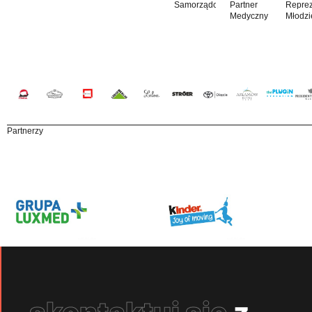
Samorządowy
Partner
Reprez
Medyczny
Młodzi
Partnerzy