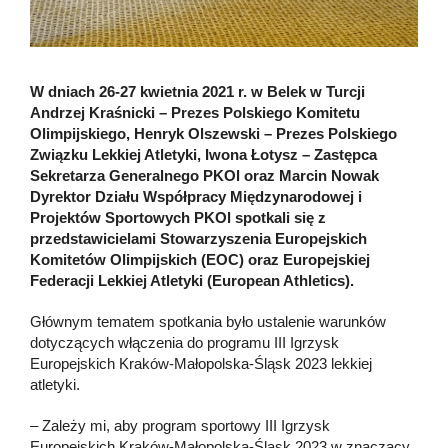
W dniach 26-27 kwietnia 2021 r. w Belek w Turcji
Andrzej Kraśnicki – Prezes Polskiego Komitetu
Olimpijskiego, Henryk Olszewski – Prezes Polskiego
Związku Lekkiej Atletyki, Iwona Łotysz – Zastępca
Sekretarza Generalnego PKOl oraz Marcin Nowak
Dyrektor Działu Współpracy Międzynarodowej i
Projektów Sportowych PKOl spotkali się z
przedstawicielami Stowarzyszenia Europejskich
Komitetów Olimpijskich (EOC) oraz Europejskiej
Federacji Lekkiej Atletyki (European Athletics).
Głównym tematem spotkania było ustalenie warunków
dotyczących włączenia do programu III Igrzysk
Europejskich Kraków-Małopolska-Śląsk 2023 lekkiej
atletyki.
– Zależy mi, aby program sportowy III Igrzysk
Europejskich Kraków-Małopolska-Śląsk 2023 w znaczący