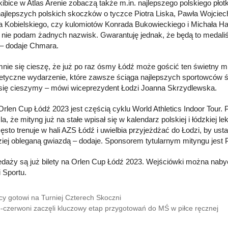
kibice w Atlas Arenie zobaczą także m.in. najlepszego polskiego pł
najlepszych polskich skoczków o tyczce Piotra Liska, Pawła Wojcie
a Kobielskiego, czy kulomiotów Konrada Bukowieckiego i Michała Hara
 nie podam żadnych nazwisk. Gwarantuję jednak, że będą to medaliśc
– dodaje Chmara.
nie się cieszę, że już po raz ósmy Łódź może gościć ten świetny mit
letyczne wydarzenie, które zawsze ściąga najlepszych sportowców ś
się cieszymy – mówi wiceprezydent Łodzi Joanna Skrzydlewska.
Orlen Cup Łódź 2023 jest częścią cyklu World Athletics Indoor Tour.
la, że mityng już na stałe wpisał się w kalendarz polskiej i łódzkiej
zęsto trenuje w hali AZS Łódź i uwielbia przyjeżdżać do Łodzi, by u
ziej obleganą gwiazdą – dodaje. Sponsorem tytularnym mityngu je
daży są już bilety na Orlen Cup Łódź 2023. Wejściówki można nabyć n
i Sportu.
cy gotowi na Turniej Czterech Skoczni
o-czerwoni zaczęli kluczowy etap przygotowań do MŚ w piłce ręcznej