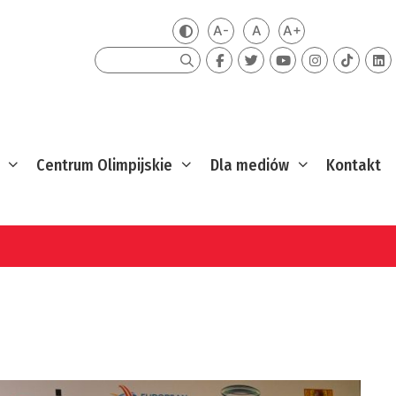
A-
A
A+
Zmień kontrast
Mniejsza czcionka
Domyślna czcionka
Większa czcion
Szukaj
Centrum Olimpijskie
Dla mediów
Kontakt