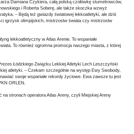
otkarza Damiana Czykiera, całą polską czołówkę stumetrowców,
chowskiego i Roberta Soberę, ale także skoczka wzwyż
tyka. – Będą też gwiazdy światowej lekkoatletyki, ale dziś
i igrzysk olimpijskich, mistrzostw świata czy mistrzostw
yng lekkoatletyczny w Atlas Arenie. To wspaniałe
wiata. To również ogromna promocja naszego miasta, z której
 Prezes Łódzkiego Związku Lekkiej Atletyki Lech Leszczyński
 lekkiej atletyki. – Czekam szczególnie na występ Ewy Swobody,
stanawiać swoje wspaniałe rekordy życiowe. Ewa zawsze tu jest
st PKN ORLEN.
a stronach operatora Atlas Areny, czyli Miejskiej Areny