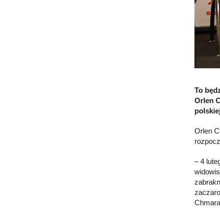
To będz
Orlen C
polskie
Orlen C
rozpocz
– 4 lut
widowis
zabrakn
zaczaro
Chmara