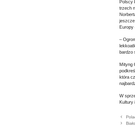
Polscy 
trzech 
Norbert
jeszcze
Europy 
– Ogrom
lekkoat
bardzo 
Mityng 
podkreś
która c
najbard
W sprze
Kultury 
Pola
Biał