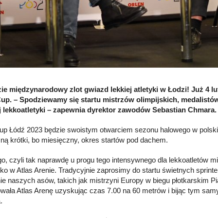
ie międzynarodowy zlot gwiazd lekkiej atletyki w Łodzi! Już 4 l
up. – Spodziewamy się startu mistrzów olimpijskich, medalistó
j lekkoatletyki – zapewnia dyrektor zawodów Sebastian Chmara.
up Łódź 2023 będzie swoistym otwarciem sezonu halowego w polskiej
ną krótki, bo miesięczny, okres startów pod dachem.
ego, czyli tak naprawdę u progu tego intensywnego dla lekkoatletów mi
ko w Atlas Arenie. Tradycyjnie zaprosimy do startu świetnych sprinte
ie naszych asów, takich jak mistrzyni Europy w biegu płotkarskim 
wała Atlas Arenę uzyskując czas 7.00 na 60 metrów i bijąc tym sam
.