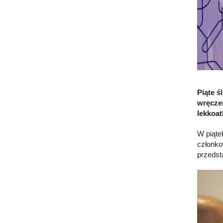
Piąte ś
wręczen
lekkoat
W piąte
członko
przedst