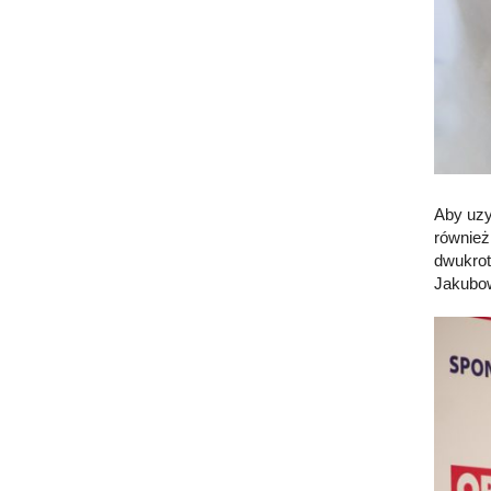
Aby uzy
również
dwukrot
Jakubow