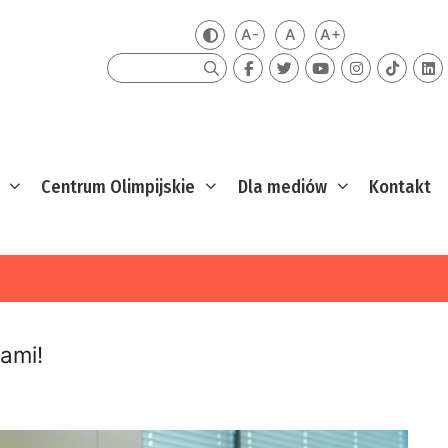
A-
A
A+
Zmień kontrast
Mniejsza czcionka
Domyślna czcionka
Większa czcion
Szukaj
Centrum Olimpijskie
Dla mediów
Kontakt
nami!