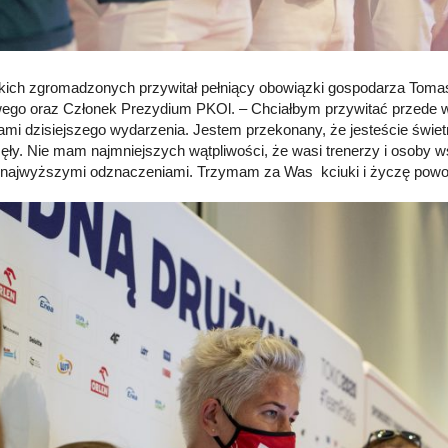
ich zgromadzonych przywitał pełniący obowiązki gospodarza Tomas
ego oraz Członek Prezydium PKOl. – Chciałbym przywitać przede ws
ami dzisiejszego wydarzenia. Jestem przekonany, że jesteście świetn
ęły. Nie mam najmniejszych wątpliwości, że wasi trenerzy i osoby wsp
i najwyższymi odznaczeniami. Trzymam za Was kciuki i życzę powo