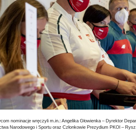
com nominacje wręczyli m.in.: Angelika Głowienka – Dyrektor Depa
ctwa Narodowego i Sportu oraz Członkowie Prezydium PKOl – Rysz