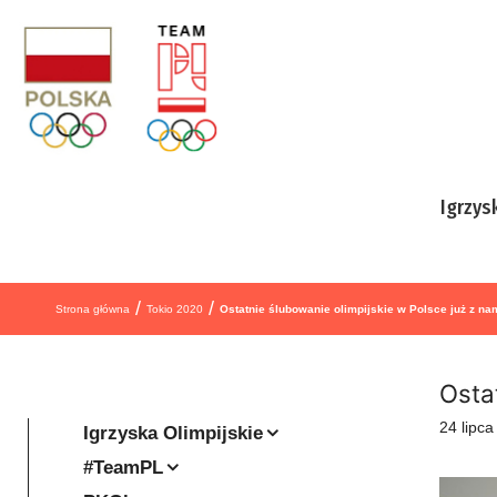
Przejdź do treści
Igrzys
/
/
Strona główna
Tokio 2020
Ostatnie ślubowanie olimpijskie w Polsce już z nam
Osta
24 lipc
Igrzyska Olimpijskie
#TeamPL