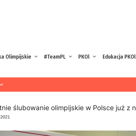
ka Olimpijskie
#TeamPL
PKOl
Edukacja PKOl
i!
tnie ślubowanie olimpijskie w Polsce już z 
a 2021