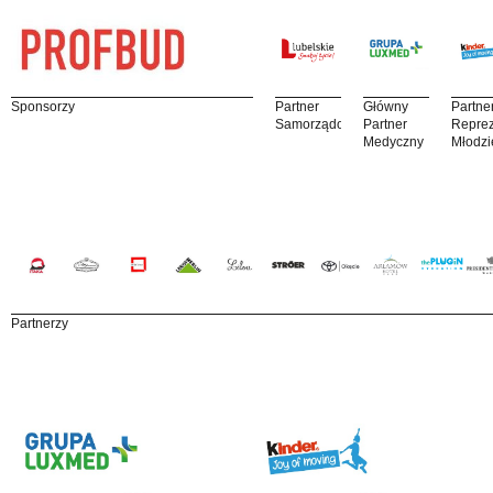
Sponsorzy
Partner
Główny
Partne
Samorządowy
Partner
Reprez
Medyczny
Młodzi
Partnerzy