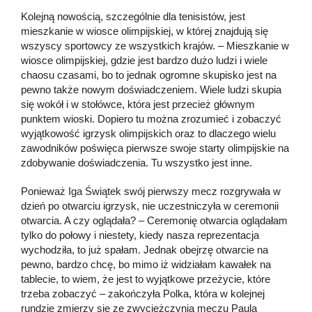
Kolejną nowością, szczególnie dla tenisistów, jest
mieszkanie w wiosce olimpijskiej, w której znajdują się
wszyscy sportowcy ze wszystkich krajów. – Mieszkanie w
wiosce olimpijskiej, gdzie jest bardzo dużo ludzi i wiele
chaosu czasami, bo to jednak ogromne skupisko jest na
pewno także nowym doświadczeniem. Wiele ludzi skupia
się wokół i w stołówce, która jest przecież głównym
punktem wioski. Dopiero tu można zrozumieć i zobaczyć
wyjątkowość igrzysk olimpijskich oraz to dlaczego wielu
zawodników poświęca pierwsze swoje starty olimpijskie na
zdobywanie doświadczenia. Tu wszystko jest inne.
Ponieważ Iga Świątek swój pierwszy mecz rozgrywała w
dzień po otwarciu igrzysk, nie uczestniczyła w ceremonii
otwarcia. A czy oglądała? – Ceremonię otwarcia oglądałam
tylko do połowy i niestety, kiedy nasza reprezentacja
wychodziła, to już spałam. Jednak obejrzę otwarcie na
pewno, bardzo chcę, bo mimo iż widziałam kawałek na
tablecie, to wiem, że jest to wyjątkowe przeżycie, które
trzeba zobaczyć – zakończyła Polka, która w kolejnej
rundzie zmierzy się ze zwyciężczynią meczu Paula