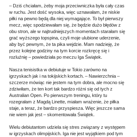
– Dziś chciałam, żeby moja przeciwniczka była cały czas
w ruchu. Jest dość wysoka, więc uznawałam, że niskie
piłki na pewno będą dla niej wymagające. To był pierwszy
mecz, więc spodziewałam się, że będzie dużo błędów z
obu stron, ale w najtrudniejszych momentach starałam się
grać wyższego topspina, czyli moje ulubione uderzenie,
aby być pewnym, że ta pika wejdzie. Mam nadzieję, że
przez kolejne godziny na tym korcie rozkręcę się i
rozluźnię – powiedziała po meczu Iga Świątek.
Nasza tenisistka w debiutuje w Tokio zarówno na
igrzyskach jak i na tokijskich kortach. – Nawierzchnia –
szczerze mówiąc nie jestem na tym dobra, ale mocno się
zdziwiłam, że ten kort tak bardzo różni się od tych z
Australian Open. Po pierwszym treningu, który tu
rozegrałam z Magdą Linette, miałam wrażenie, że piłka
staje, a teraz, że bardzo przyspiesza. Więc jeszcze sama
nie wiem jak jest – skomentowała Świątek.
Wielu debiutantom udziela się stres związany z występem
w igrzyskach olimpijskich. Iga nie jest wyjątkiem pod tym