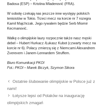
Badosa (ESP) – Kristina Mladenović (FRA).
W sobotę czekają nas jeszcze inne występy polskich
tenisistów w Tokio. Trzeci mecz na korcie nr 7 rozegra
Kamil Majchrzak. Jego rywalem będzie Serb Miomir
Kecmanović.
Walkę o olimpijskie laury rozpocznie także nasz męski
debel – Hubert Hurkacz /Łukasz Kubot (czwarty mecz na
korcie nr 6). Polacy zmierzą się z Niemcami Alexandrem
Zverevem i Janem-Lennardem Struffem.
Biuro Komunikacji PKOl
Fot.: PKOl
–
Marek Biczyk, Szymon Sikora
Ostatnie ślubowanie olimpijskie w Polsce już z
nami!
Łotysze lepsi od Polaków na inaugurację
olimpijskich zmagań