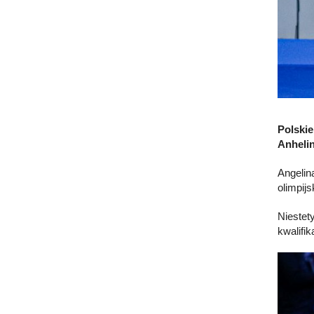
Polskie
Anhelin
Angelin
olimpijs
Niestet
kwalifik