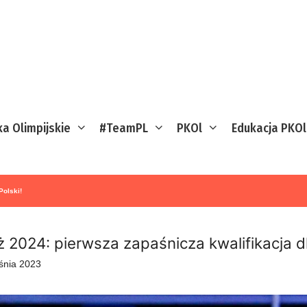
ka Olimpijskie
#TeamPL
PKOl
Edukacja PKOl
Polski!
ż 2024: pierwsza zapaśnicza kwalifikacja dl
śnia 2023