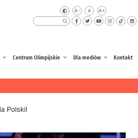
A-
A
A+
Zmień kontrast
Mniejsza czcionka
Domyślna czcionka
Większa czcion
Szukaj
Centrum Olimpijskie
Dla mediów
Kontakt
a Polski!