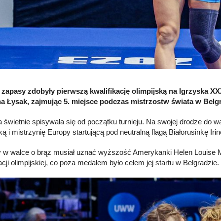
 zapasy zdobyły pierwszą kwalifikację olimpijską na Igrzyska XXX
a Łysak, zajmując 5. miejsce podczas mistrzostw świata w Belgr
a świetnie spisywała się od początku turnieju. Na swojej drodze do 
ką i mistrzynię Europy startującą pod neutralną flagą Białorusinkę Iri
y w walce o brąz musiał uznać wyższość Amerykanki Helen Louise Mar
acji olimpijskiej, co poza medalem było celem jej startu w Belgradzie.