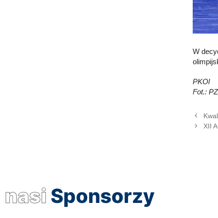
W decyd
olimpijs
PKOl
Fot.: P
Kwal
XII 
nasi
Sponsorzy