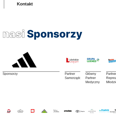
Kontakt
nasi
Sponsorzy
Sponsorzy
Partner
Główny
Partne
Samorządowy
Partner
Reprez
Medyczny
Młodzi