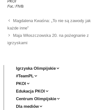
PKOl
Fot.: FI
VB
Magdalena Kwaśna: „To nie są zawody jak
każde inne”
Maja Włoszczowska 20. na pożegnanie z
igrzyskami
Igrzyska Olimpijskie
#TeamPL
PKOl
Edukacja PKOl
Centrum Olimpijskie
Dla mediów