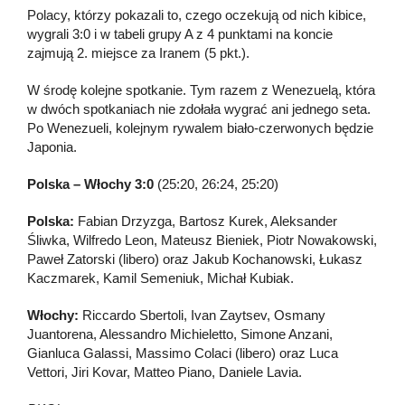
Polacy, którzy pokazali to, czego oczekują od nich kibice,
wygrali 3:0 i w tabeli grupy A z 4 punktami na koncie
zajmują 2. miejsce za Iranem (5 pkt.).
W środę kolejne spotkanie. Tym razem z Wenezuelą, która
w dwóch spotkaniach nie zdołała wygrać ani jednego seta.
Po Wenezueli, kolejnym rywalem biało-czerwonych będzie
Japonia.
Polska – Włochy 3:0
(25:20, 26:24, 25:20)
Polska:
Fabian Drzyzga, Bartosz Kurek, Aleksander
Śliwka, Wilfredo Leon, Mateusz Bieniek, Piotr Nowakowski,
Paweł Zatorski (libero) oraz Jakub Kochanowski, Łukasz
Kaczmarek, Kamil Semeniuk, Michał Kubiak.
Włochy:
Riccardo Sbertoli, Ivan Zaytsev, Osmany
Juantorena, Alessandro Michieletto, Simone Anzani,
Gianluca Galassi, Massimo Colaci (libero) oraz Luca
Vettori, Jiri Kovar, Matteo Piano, Daniele Lavia.