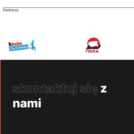
Partnerzy
skontaktuj się
z
nami