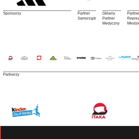
Sponsorzy
Partner
Główny
Partne
Samorządowy
Partner
Reprez
Medyczny
Młodzi
Partnerzy