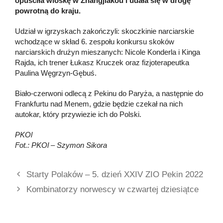
opuściła wioskę w Zhangjiakou i udała się w drogę
powrotną do kraju.
Udział w igrzyskach zakończyli: skoczkinie narciarskie
wchodzące w skład 6. zespołu konkursu skoków
narciarskich drużyn mieszanych: Nicole Konderla i Kinga
Rajda, ich trener Łukasz Kruczek oraz fizjoterapeutka
Paulina Węgrzyn-Gębuś.
Biało-czerwoni odlecą z Pekinu do Paryża, a następnie do
Frankfurtu nad Menem, gdzie będzie czekał na nich
autokar, który przywiezie ich do Polski.
PKOl
Fot.: PKOl – Szymon Sikora
Starty Polaków – 5. dzień XXIV ZIO Pekin 2022
Kombinatorzy norwescy w czwartej dziesiątce