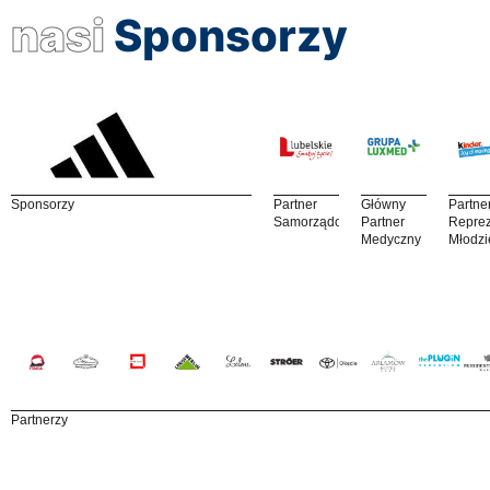
nasi
Sponsorzy
Sponsorzy
Partner
Główny
Partne
Samorządowy
Partner
Reprez
Medyczny
Młodzi
Partnerzy