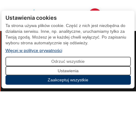
Ustawienia cookies
Ta strona używa plików cookie. Część z nich jest niezbędna do
działania serwisu. Inne, np. analityczne, uruchamiamy tylko za
Twoją zgodą. Możesz je w każdej chwili wyłączyć. Po zapisaniu
wyboru strona automatycznie się odświeży.
(otwiera się w nowej karcie)
Więcej w polityce prywatności
skontaktuj się
z
Odrzuć wszystkie
nami
Ustawienia
Zaakceptuj wszystkie
Polski Komitet Olimpijski