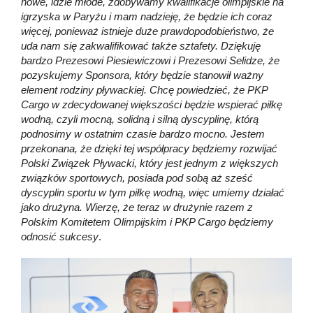
nowe, idzie młode, zdobywamy kwalifikacje olimpijskie na
igrzyska w Paryżu i mam nadzieję, że będzie ich coraz
więcej, ponieważ istnieje duże prawdopodobieństwo, że
uda nam się zakwalifikować także sztafety. Dziękuję
bardzo Prezesowi Piesiewiczowi i Prezesowi Selidze, że
pozyskujemy Sponsora, który będzie stanowił ważny
element rodziny pływackiej. Chcę powiedzieć, że PKP
Cargo w zdecydowanej większości będzie wspierać piłkę
wodną, czyli mocną, solidną i silną dyscyplinę, którą
podnosimy w ostatnim czasie bardzo mocno. Jestem
przekonana, że dzięki tej współpracy będziemy rozwijać
Polski Związek Pływacki, który jest jednym z większych
związków sportowych, posiada pod sobą aż sześć
dyscyplin sportu w tym piłkę wodną, więc umiemy działać
jako drużyna. Wierzę, że teraz w drużynie razem z
Polskim Komitetem Olimpijskim i PKP Cargo będziemy
odnosić sukcesy
.