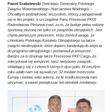
Paweł Szabelewski
(Sekretarz Generalny Polskiego
Związku Motorowodnego i Narciarstwa Wodnego):
–
Chciałbym podziękować wszystkim, którzy zaangażowali
się w ten projekt, a szczególnie Panu Prezesowi PKOl
Radosławowi Piesiewiczowi, za to, że buduje pełną rodzinę
sportową złożoną nie tylko ze związków olimpijskich. Jest
chyba pierwszym prezesem, który zwrócił uwagę, że
członkami Polskiego Komitetu Olimpijskiego są także
związki nieolimpijskie, które dopiero kandydują do wejścia
do programu olimpijskiego i postanowił je wesprzeć.
Bardzo za to dziękuję także Prezesowi PKP Cargo, że
zdecydował się wesprzeć nasz nietypowy związek,
składający się z czterech różnych dyscyplin. W zeszłym
roku udało nam się wywalczyć 32 medale mistrzostw
Europy i świata, więc wierzę, że te środki pozwolą nam
utrzymać, a nawet powiększać ten dorobek medalowy
.