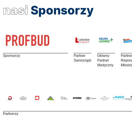
nasi
Sponsorzy
Sponsorzy
Partner
Główny
Partne
Samorządowy
Partner
Reprez
Medyczny
Młodzi
Partnerzy