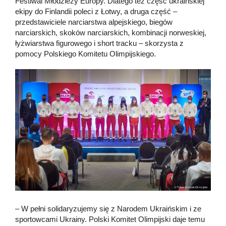
Festiwal Młodzieży Europy. Dlatego też część ukraińskiej
ekipy do Finlandii poleci z Łotwy, a druga część –
przedstawiciele narciarstwa alpejskiego, biegów
narciarskich, skoków narciarskich, kombinacji norweskiej,
łyżwiarstwa figurowego i short tracku – skorzysta z
pomocy Polskiego Komitetu Olimpijskiego.
– W pełni solidaryzujemy się z Narodem Ukraińskim i ze
sportowcami Ukrainy. Polski Komitet Olimpijski daje temu