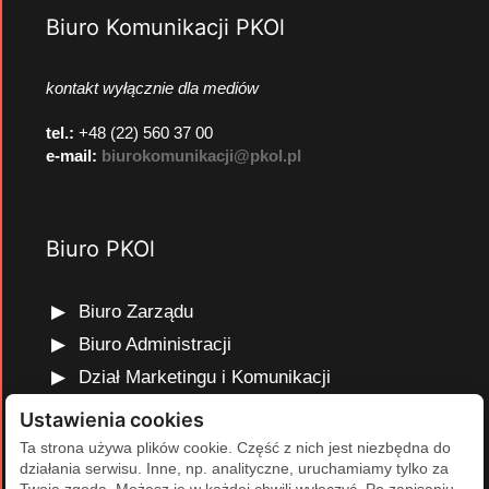
Biuro Komunikacji PKOl
kontakt wyłącznie dla mediów
tel.:
+48 (22) 560 37 00
e-mail:
biurokomunikacji@pkol.pl
Biuro PKOl
Biuro Zarządu
Biuro Administracji
Dział Marketingu i Komunikacji
Dział Edukacji Olimpijskiej
Ustawienia cookies
Dział Finansów i Kadr
Ta strona używa plików cookie. Część z nich jest niezbędna do
działania serwisu. Inne, np. analityczne, uruchamiamy tylko za
Dział Projektów Olimpijskich