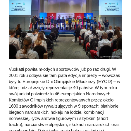
Vuokatti powita młodych sportowców już po raz drugi. W
2001 roku odbyła się tam piąta edycja imprezy – wówczas
były to Europejskie Dni Olimpijskie Młodzieży (EYOD) – w
której udział wzięły reprezentacje 40 państw. W tym roku
swój udział potwierdziło 46 europejskich Narodowych
Komitetów Olimpijskich reprezentowanych przez około
1600 zawodników rywalizujących w 9 sportach: biathlonie,
biegach narciarskich, hokeju na lodzie, kombinacji
norweskiej, łyżwiarstwie figurowym i szybkim (short
tracku), narciarstwie alpejskim, skokach narciarskich oraz
snowboardzie. Dzięki włączeniu hokeja na lodzie i