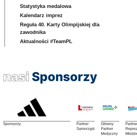
Statystyka medalowa
Kalendarz imprez
Reguła 40. Karty Olimpijskiej dla
zawodnika
Aktualności #TeamPL
nasi
Sponsorzy
Sponsorzy
Partner
Główny
Partne
Samorządowy
Partner
Reprez
Medyczny
Młodzi