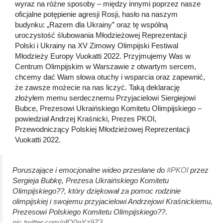
wyraz na różne sposoby – między innymi poprzez nasze
oficjalne potępienie agresji Rosji, hasło na naszym
budynku: „Razem dla Ukrainy” oraz tę wspólną
uroczystość ślubowania Młodzieżowej Reprezentacji
Polski i Ukrainy na XV Zimowy Olimpijski Festiwal
Młodzieży Europy Vuokatti 2022. Przyjmujemy Was w
Centrum Olimpijskim w Warszawie z otwartym sercem,
chcemy dać Wam słowa otuchy i wsparcia oraz zapewnić,
że zawsze możecie na nas liczyć. Taką deklarację
złożyłem memu serdecznemu Przyjacielowi Siergiejowi
Bubce, Prezesowi Ukraińskiego Komitetu Olimpijskiego –
powiedział Andrzej Kraśnicki, Prezes PKOl,
Przewodniczący Polskiej Młodzieżowej Reprezentacji
Vuokatti 2022.
Poruszające i emocjonalne wideo przesłane do
#PKOl
przez
Sergieja Bubkę, Prezesa Ukraińskiego Komitetu
Olimpijskiego??, który dziękował za pomoc rodzinie
olimpijskiej i swojemu przyjacielowi Andrzejowi Kraśnickiemu,
Prezesowi Polskiego Komitetu Olimpijskiego??.
pic.twitter.com/ofO0qYz9Z3