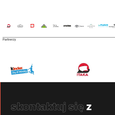
Partnerzy
skontaktuj się
z