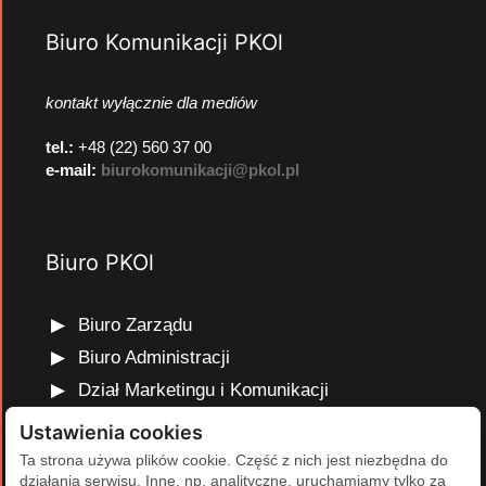
Biuro Komunikacji PKOl
kontakt wyłącznie dla mediów
tel.:
+48 (22) 560 37 00
e-mail:
biurokomunikacji@pkol.pl
Biuro PKOl
Biuro Zarządu
Biuro Administracji
Dział Marketingu i Komunikacji
Dział Edukacji Olimpijskiej
Ustawienia cookies
Dział Finansów i Kadr
Ta strona używa plików cookie. Część z nich jest niezbędna do
działania serwisu. Inne, np. analityczne, uruchamiamy tylko za