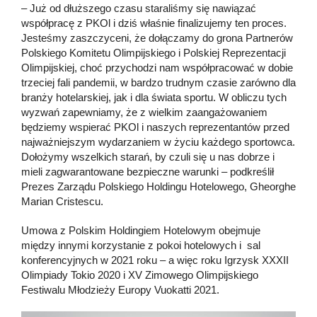
– Już od dłuższego czasu staraliśmy się nawiązać
współpracę z PKOl i dziś właśnie finalizujemy ten proces.
Jesteśmy zaszczyceni, że dołączamy do grona Partnerów
Polskiego Komitetu Olimpijskiego i Polskiej Reprezentacji
Olimpijskiej, choć przychodzi nam współpracować w dobie
trzeciej fali pandemii, w bardzo trudnym czasie zarówno dla
branży hotelarskiej, jak i dla świata sportu. W obliczu tych
wyzwań zapewniamy, że z wielkim zaangażowaniem
będziemy wspierać PKOl i naszych reprezentantów przed
najważniejszym wydarzaniem w życiu każdego sportowca.
Dołożymy wszelkich starań, by czuli się u nas dobrze i
mieli zagwarantowane bezpieczne warunki – podkreślił
Prezes Zarządu Polskiego Holdingu Hotelowego, Gheorghe
Marian Cristescu.
Umowa z Polskim Holdingiem Hotelowym obejmuje
między innymi korzystanie z pokoi hotelowych i sal
konferencyjnych w 2021 roku – a więc roku Igrzysk XXXII
Olimpiady Tokio 2020 i XV Zimowego Olimpijskiego
Festiwalu Młodzieży Europy Vuokatti 2021.