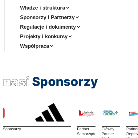
Władze i struktura
Sponsorzy i Partnerzy
Regulacje i dokumenty
Projekty i konkursy
Współpraca
nasi
Sponsorzy
Sponsorzy
Partner
Główny
Partne
Samorządowy
Partner
Reprez