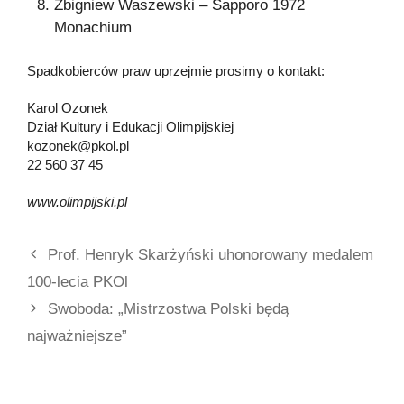
Zbigniew Waszewski – Sapporo 1972
Monachium
Spadkobierców praw uprzejmie prosimy o kontakt:
Karol Ozonek
Dział Kultury i Edukacji Olimpijskiej
kozonek@pkol.pl
22 560 37 45
www.olimpijski.pl
Prof. Henryk Skarżyński uhonorowany medalem
100-lecia PKOl
Swoboda: „Mistrzostwa Polski będą
najważniejsze”