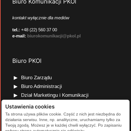
Biuro Komunikacji PKOl
kontakt wyłącznie dla mediów
tel.:
+48 (22) 560 37 00
e-mail:
biurokomunikacji@pkol.pl
Biuro PKOl
Biuro Zarządu
Biuro Administracji
Dział Marketingu i Komunikacji
Dział Edukacji Olimpijskiej
Ustawienia cookies
Dział Finansów i Kadr
Ta strona używa plików cookie. Część z nich jest niezbędna do
działania serwisu. Inne, np. analityczne, uruchamiamy tylko za
Dział Projektów Olimpijskich
Twoją zgodą. Możesz je w każdej chwili wyłączyć. Po zapisaniu
Dział Programów Rozwojowych
wyboru strona automatycznie się odświeży.