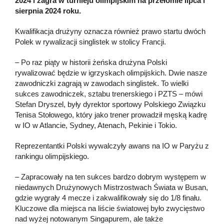
2024 i zagra w turnieju olimpijskim na przełomie lipca i
sierpnia 2024 roku.
Kwalifikacja drużyny oznacza również prawo startu dwóch
Polek w rywalizacji singlistek w stolicy Francji.
– Po raz piąty w historii żeńska drużyna Polski
rywalizować będzie w igrzyskach olimpijskich. Dwie nasze
zawodniczki zagrają w zawodach singlistek. To wielki
sukces zawodniczek, sztabu trenerskiego i PZTS – mówi
Stefan Dryszel, były dyrektor sportowy Polskiego Związku
Tenisa Stołowego, który jako trener prowadził męską kadrę
w IO w Atlancie, Sydney, Atenach, Pekinie i Tokio.
Reprezentantki Polski wywalczyły awans na IO w Paryżu z
rankingu olimpijskiego.
– Zapracowały na ten sukces bardzo dobrym występem w
niedawnych Drużynowych Mistrzostwach Świata w Busan,
gdzie wygrały 4 mecze i zakwalifikowały się do 1/8 finału.
Kluczowe dla miejsca na liście światowej było zwycięstwo
nad wyżej notowanym Singapurem, ale także