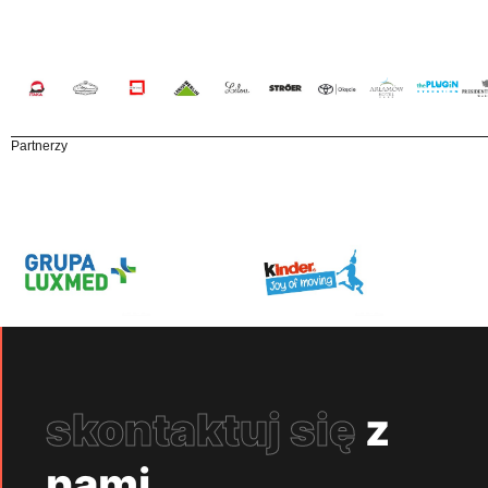
Partnerzy
skontaktuj się
z
nami