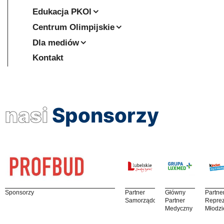
Edukacja PKOl
Centrum Olimpijskie
Dla mediów
Kontakt
nasi
Sponsorzy
Sponsorzy
Partner
Główny
Partne
Samorządowy
Partner
Reprez
Medyczny
Młodzi