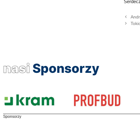
Serdec
Andr
Toki
nasi
Sponsorzy
Sponsorzy