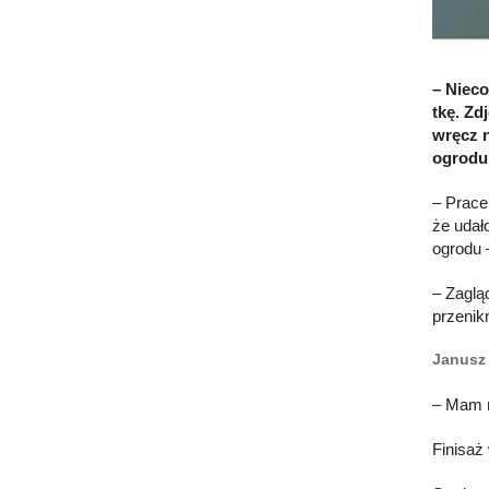
– Nieco
tkę. Zd
wręcz 
ogrodu”
– Prace
że udał
ogrodu 
– Zaglą
przenik
Janusz 
– Mam n
Finisaż