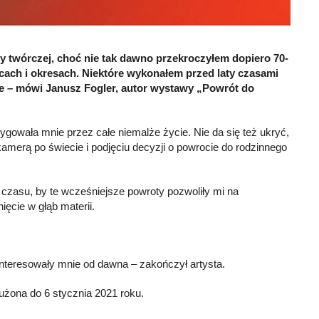
y twórczej, choć nie tak dawno przekroczyłem dopiero 70-
cach i okresach. Niektóre wykonałem przed laty czasami
e – mówi Janusz Fogler, autor wystawy „Powrót do
trygowała mnie przez całe niemalże życie. Nie da się też ukryć,
kamerą po świecie i podjęciu decyzji o powrocie do rodzinnego
ć czasu, by te wcześniejsze powroty pozwoliły mi na
ięcie w głąb materii.
 interesowały mnie od dawna – zakończył artysta.
użona do 6 stycznia 2021 roku.