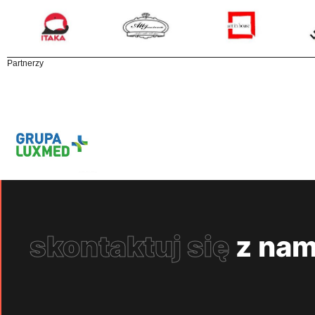
Partnerzy
skontaktuj się
z nam