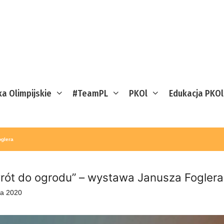
ka Olimpijskie
#TeamPL
PKOl
Edukacja PKOl
oglera
rót do ogrodu” – wystawa Janusza Foglera
ia 2020