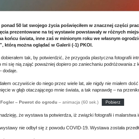
 ponad 50 lat swojego życia poświęciłem w znacznej części prac
jęcia prezentowane na tej wystawie powstawały w różnych miejs
na końcu świata, inne zaś w minionym roku we własnym ogrodzi
, którą można oglądać w Galerii (-1) PKOl.
 dobierałem tak, by potwierdzić, że przygoda plastyczna fotografii in
o mi się nią zająć poważniej dopiero po zaniechaniu podróżowania z 
– dodaje.
dałem oczywiście do niego przez wiele lat, ale nigdy nie miałem doś
nięcie w głąb otaczającego mnie świata, a tak naprawdę – na przenikn
Fogler – Powrot do ogrodu
– animacja (60 sek.)
Pobierz
adzieję, że wystawa ta potwierdza, iż związki fotografii i malarstwa
 wystawy nie odbył się z powodu COVID-19. Wystawa została przedł