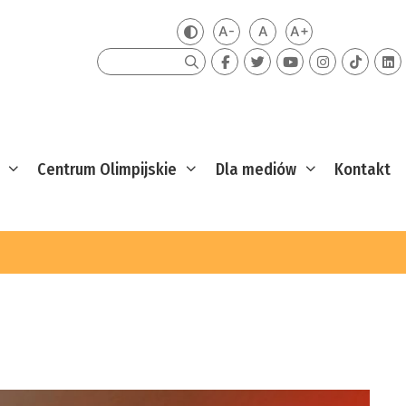
A-
A
A+
Zmień kontrast
Mniejsza czcionka
Domyślna czcionka
Większa czcion
Szukaj
Centrum Olimpijskie
Dla mediów
Kontakt