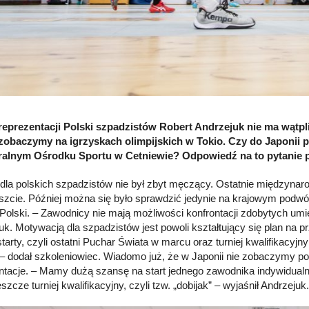
reprezentacji Polski szpadzistów Robert Andrzejuk nie ma wąt
zobaczymy na igrzyskach olimpijskich w Tokio. Czy do Japonii 
ralnym Ośrodku Sportu w Cetniewie? Odpowiedź na to pytanie 
 dla polskich szpadzistów nie był zbyt męczący. Ostatnie międzyn
zcie. Później można się było sprawdzić jedynie na krajowym podwórk
Polski. – Zawodnicy nie mają możliwości konfrontacji zdobytych u
uk. Motywacją dla szpadzistów jest powoli kształtujący się plan na 
tarty, czyli ostatni Puchar Świata w marcu oraz turniej kwalifikacyj
– dodał szkoleniowiec. Wiadomo już, że w Japonii nie zobaczymy po
ntacje. – Mamy dużą szansę na start jednego zawodnika indywidualni
jeszcze turniej kwalifikacyjny, czyli tzw. „dobijak” – wyjaśnił Andrzejuk.