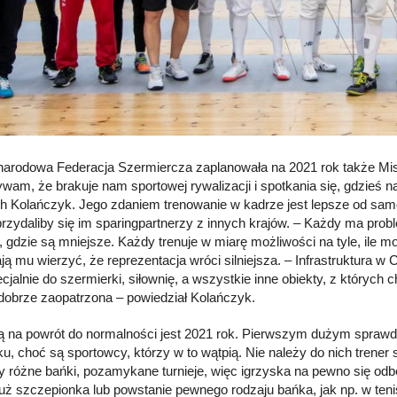
arodowa Federacja Szermiercza zaplanowała na 2021 rok także Mist
ywam, że brakuje nam sportowej rywalizacji i spotkania się, gdzieś n
h Kolańczyk. Jego zdaniem trenowanie w kadrze jest lepsze od samot
 przydaliby się im sparingpartnerzy z innych krajów. – Każdy ma pro
e, gdzie są mniejsze. Każdy trenuje w miarę możliwości na tyle, ile 
ją mu wierzyć, że reprezentacja wróci silniejsza. – Infrastruktura
ecjalnie do szermierki, siłownię, a wszystkie inne obiekty, z których
dobrze zaopatrzona – powiedział Kolańczyk.
ą na powrót do normalności jest 2021 rok. Pierwszym dużym spraw
ku, choć są sportowcy, którzy w to wątpią. Nie należy do nich trener
y różne bańki, pozamykane turnieje, więc igrzyska na pewno się od
już szczepionka lub powstanie pewnego rodzaju bańka, jak np. w ten