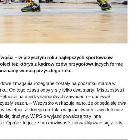
pliwości – w przyszłym roku najlepszych sportowców
poleci też któryś z kadrowiczów przygotowujących formę
poznamy wiosną przyszłego roku.
arodowe zmagania rozegrane zostały na początku marca w
u. Od tego czasu odbyły się tylko dwa starty: Mistrzostwa i
miejętności na międzynarodowych zawodach – ubolewał
przyszły sezon. – Wszystko wskazuje na to, że odbędą się dwa
ny w kwietniu, z którego do Tokio wejdzie dwóch zawodników z
lskiej drużyny. W PŚ o wyjazd powalczą trzy inne
e. Oprócz tego, że ma możliwość zakwalifikować się z listy,