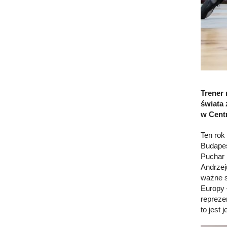
Trener 
świata 
w Cent
Ten rok
Budapes
Puchar 
Andrzej
ważne s
Europy 
repreze
to jest 