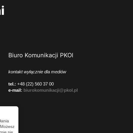
i
Biuro Komunikacji PKOl
kontakt wyłącznie dla mediów
tel.:
+48 (22) 560 37 00
e-mail:
biurokomunikacji@pkol.pl
łania
. Możesz
nie się