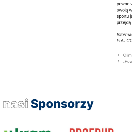
pewno w
swoją w
sportu 
przejdą
Inform
Fot.: C
Olim
„Pow
nasi
Sponsorzy