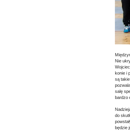
Międzyn
Nie ukr
Wojciec
konie i
są taki
pozwala
salę sp
bardzo 
Nadziej
do skut
powstał
będzie 