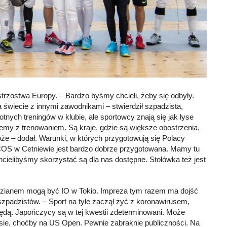
rzostwa Europy. – Bardzo byśmy chcieli, żeby się odbyły.
a świecie z innymi zawodnikami – stwierdził szpadzista,
nych treningów w klubie, ale sportowcy znają się jak łyse
blemy z trenowaniem. Są kraje, gdzie są większe obostrzenia,
może – dodał. Warunki, w których przygotowują się Polacy
 w COS w Cetniewie jest bardzo dobrze przygotowana. Mamy tu
 chcielibyśmy skorzystać są dla nas dostępne. Stołówka też jest
dzianem mogą być IO w Tokio. Impreza tym razem ma dojść
 szpadzistów. – Sport na tyle zaczął żyć z koronawirusem,
będą. Japończycy są w tej kwestii zdeterminowani. Może
isie, choćby na US Open. Pewnie zabraknie publiczności. Na