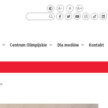
A-
A
A+
Zmień kontrast
Mniejsza czcionka
Domyślna czcionka
Większa czcion
Szukaj
Centrum Olimpijskie
Dla mediów
Kontakt
”