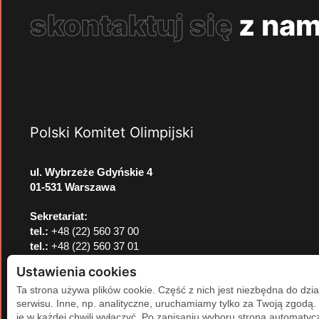
skontaktuj się
z nam
Polski Komitet Olimpijski
ul. Wybrzeże Gdyńskie 4
01-531 Warszawa
Sekretariat:
tel.:
+48 (22) 560 37 00
tel.:
+48 (22) 560 37 01
e-mail:
pkol@pkol.pl
Ustawienia cookies
Ta strona używa plików cookie. Część z nich jest niezbędna do dzia
serwisu. Inne, np. analityczne, uruchamiamy tylko za Twoją zgodą
je w każdej chwili wyłączyć. Po zapisaniu wyboru strona automatycz