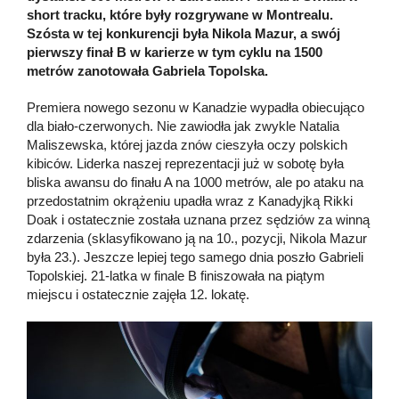
short tracku, które były rozgrywane w Montrealu.
Szósta w tej konkurencji była Nikola Mazur, a swój
pierwszy finał B w karierze w tym cyklu na 1500
metrów zanotowała Gabriela Topolska.
Premiera nowego sezonu w Kanadzie wypadła obiecująco
dla biało-czerwonych. Nie zawiodła jak zwykle Natalia
Maliszewska, której jazda znów cieszyła oczy polskich
kibiców. Liderka naszej reprezentacji już w sobotę była
bliska awansu do finału A na 1000 metrów, ale po ataku na
przedostatnim okrążeniu upadła wraz z Kanadyjką Rikki
Doak i ostatecznie została uznana przez sędziów za winną
zdarzenia (sklasyfikowano ją na 10., pozycji, Nikola Mazur
była 23.). Jeszcze lepiej tego samego dnia poszło Gabrieli
Topolskiej. 21-latka w finale B finiszowała na piątym
miejscu i ostatecznie zajęła 12. lokatę.