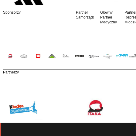
Sponsorzy
Partner
Główny
Partne
Samorządowy
Partner
Reprez
Medyczny
Młodzi
Partnerzy