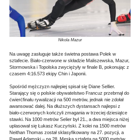
Nikola Mazur
Na uwagę zasługuje także świetna postawa Polek w
sztafecie. Biało-czerwone w składzie Maliszewska, Mazur,
Stormowska i Topolska zwyciężyły w finale B, pokonując z
czasem 4:16.573 ekipy Chin i Japonii.
Spośród mężczyzn najlepiej spisał się Diane Sellier.
Starający się o polskie obywatelstwo Francuz przebrnął do
ćwierćfinału rywalizacji na 500 metrów, jednak nie zdołał
awansować dalej. Na dłuższych dystansach najlepsi z
biało-czerwonych kończyli zmagania w trzeciej dziesiątce
stawki. Na 1000 metrów Selier był 21., a dwa miejsca niżej
uplasował się Łukasz Kuczyński. Z kolei na 1500 metrów
Neithan Thomas został sklasyfikowany na 27. pozycji, a
Paweł Adamski – na 28. Męska sztafeta na 5000 metrów