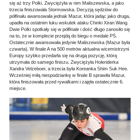
się aż trzy Polki. Zwyciężyła w nim Maliszewska, a jako
trzecia finiszowała Stormowska. Decyzją sędziów do
półfinału awansowała jednak Mazur, która jadąc jako druga,
upadła na ostatnim łuku wskutek ataku Chinki Xiran Wang.
Dwie Polki spotkały się w półfinale i dość długo zanosiło się
na to, że w komplecie przejdą do biegu o medale PŚ.
Ostatecznie awansowała jedynie Maliszewska (Mazur była
czwarta). W finale A na 500 metrów aktualna wicemistrzyni
Europy szybko przedarła się na drugą pozycję, którą
utrzymała do samego finiszu. Zwyciężyła Holenderka
Xandra Velzeboer, a trzecia była Koreanka Shim Suk Hee.
Wcześniej miłą niespodziankę w finale B sprawiła Mazur,
która finiszowała przed rywalkami i zajęła ostatecznie 6.
miejsce.