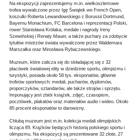
Na ekspozycji zaprezentujemy m.in. wielkoszlemowe
trofea wywalczone przez Igę Świątek we French Open,
koszulki Roberta Lewandowskiego z Borussii Dortmund,
Bayernu Monachium, FC Barcelona i reprezentacji Polski,
rower Stanisława Królaka, medale i nagrody Ireny
Szewińskiej i Renaty Mauer, a także puchary za zdobycie
tytułów mistrzów świata wywalczone przez Waldemara
Marszałka oraz Mirosława Rybaczewskiego.
Muzeum, które zalicza się do składającej się z 32
placówek światowej elity w dziedzinie sportu, olimpizmu i
turystyki, posiada około 58 tys. eksponatów, głównie
trofeów sportowych: medali, pucharów, dyplomów,
proporczyków, sztandarów, ale także strojów i sprzętu.
Imponujący jest zbiór książek, zdjęć, czasopism,
pocztówek, plakatów oraz materiałów audio i wideo. Około
85 procent eksponatów to darowizny.
Chlubą muzeum jest m.in. kolekcja medali olimpijskich
licząca 89. Krążków będących historią polskiego sportu i
olimpizmu. Na ekspozycji są prezentowane 32 złote, 27