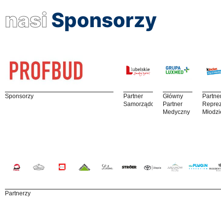
nasi
Sponsorzy
Sponsorzy
Partner
Główny
Partne
Samorządowy
Partner
Reprez
Medyczny
Młodzi
Partnerzy