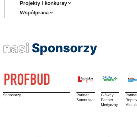
Projekty i konkursy
Współpraca
nasi
Sponsorzy
Sponsorzy
Partner
Główny
Partne
Samorządowy
Partner
Reprez
Medyczny
Młodzi