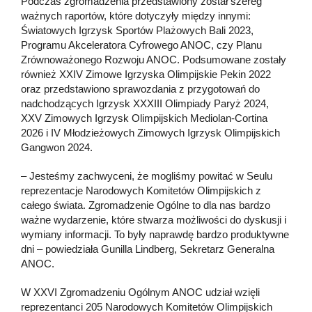
Podczas zgromadzenia przedstawiony został szereg
ważnych raportów, które dotyczyły między innymi:
Światowych Igrzysk Sportów Plażowych Bali 2023,
Programu Akceleratora Cyfrowego ANOC, czy Planu
Zrównoważonego Rozwoju ANOC. Podsumowane zostały
również XXIV Zimowe Igrzyska Olimpijskie Pekin 2022
oraz przedstawiono sprawozdania z przygotowań do
nadchodzących Igrzysk XXXIII Olimpiady Paryż 2024,
XXV Zimowych Igrzysk Olimpijskich Mediolan-Cortina
2026 i IV Młodzieżowych Zimowych Igrzysk Olimpijskich
Gangwon 2024.
– Jesteśmy zachwyceni, że mogliśmy powitać w Seulu
reprezentacje Narodowych Komitetów Olimpijskich z
całego świata. Zgromadzenie Ogólne to dla nas bardzo
ważne wydarzenie, które stwarza możliwości do dyskusji i
wymiany informacji. To były naprawdę bardzo produktywne
dni – powiedziała Gunilla Lindberg, Sekretarz Generalna
ANOC.
W XXVI Zgromadzeniu Ogólnym ANOC udział wzięli
reprezentanci 205 Narodowych Komitetów Olimpijskich