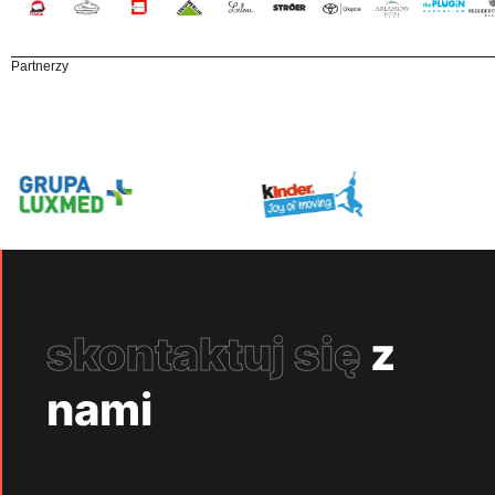
Partnerzy
skontaktuj się
z
nami