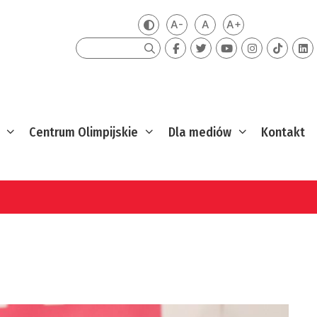
A-
A
A+
Zmień kontrast
Mniejsza czcionka
Domyślna czcionka
Większa czcion
Szukaj
Centrum Olimpijskie
Dla mediów
Kontakt