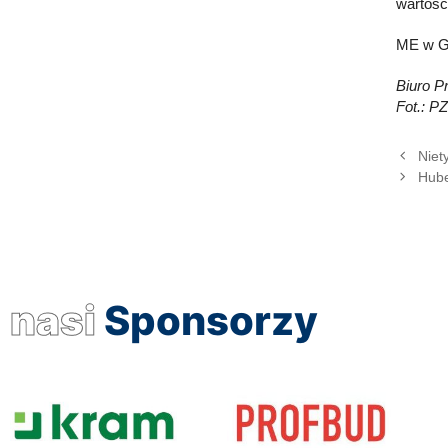
wartośc
ME w Gd
Biuro 
Fot.: P
Niet
Hube
nasi
Sponsorzy