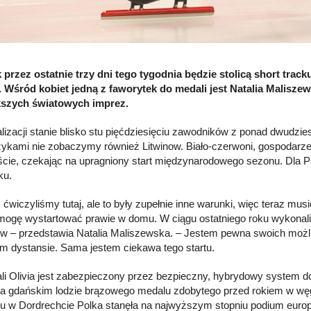
przez ostatnie trzy dni tego tygodnia będzie stolicą short trac
 Wśród kobiet jedną z faworytek do medali jest Natalia Maliszewsk
kszych światowych imprez.
lizacji stanie blisko stu pięćdziesięciu zawodników z ponad dwudz
zykami nie zobaczymy również Litwinow. Biało-czerwoni, gospodarze
ście, czekając na upragniony start międzynarodowego sezonu. Dla P
ku.
 ćwiczyliśmy tutaj, ale to były zupełnie inne warunki, więc teraz mus
 mogę wystartować prawie w domu. W ciągu ostatniego roku wykonali
ów – przedstawia Natalia Maliszewska. – Jestem pewna swoich możli
m dystansie. Sama jestem ciekawa tego startu.
ali Olivia jest zabezpieczony przez bezpieczny, hybrydowy system 
na gdańskim lodzie brązowego medalu zdobytego przed rokiem w węg
mu w Dordrechcie Polka stanęła na najwyższym stopniu podium euro