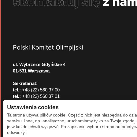
skontaktuj się
z nam
Polski Komitet Olimpijski
ul. Wybrzeże Gdyńskie 4
01-531 Warszawa
Sekretariat:
tel.:
+48 (22) 560 37 00
tel.:
+48 (22) 560 37 01
e-mail:
pkol@pkol.pl
Ustawienia cookies
Ta strona używa plików cookie. Część z nich jest niezbędna do dzia
serwisu. Inne, np. analityczne, uruchamiamy tylko za Twoją zgodą
je w każdej chwili wyłączyć. Po zapisaniu wyboru strona automatycz
odświeży.