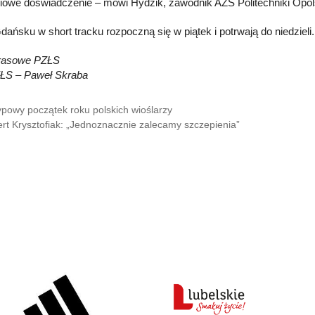
iowe doświadczenie – mówi Hydzik, zawodnik AZS Politechniki Opols
ańsku w short tracku rozpoczną się w piątek i potrwają do niedzieli.
Prasowe PZŁS
ZŁS – Paweł Skraba
ypowy początek roku polskich wioślarzy
rt Krysztofiak: „Jednoznacznie zalecamy szczepienia”