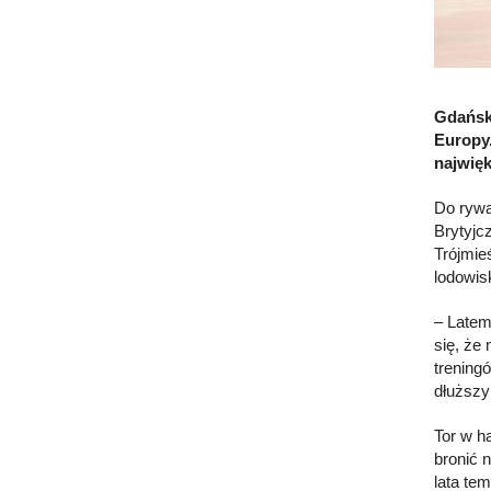
Gdańsk 
Europy.
najwię
Do rywa
Brytyjc
Trójmie
lodowis
– Latem
się, że
trening
dłuższy
Tor w h
bronić 
lata te