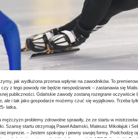
zymy, jak wydłużona przerwa wpłynie na zawodników. To premierowy 
, czy z tego powody nie będzie niespodzianek – zastanawia się Mali
asnej publiczności. Gdańskie zawody zostaną rozegrane oczywiście
ie, ale i tak jako gospodarze możemy czuć się wyjątkowo. Trzeba tylk
5- latka.
 u mężczyzn problemy zdrowotne sprawiły, że ze startu w mistrzostwac
ki. Szansę startu otrzymają Paweł Adamski, Mateusz Mikołajuk i Seba
kiej imprezie. – Jestem spokojny i pewny swojej formy. Podchodzę op