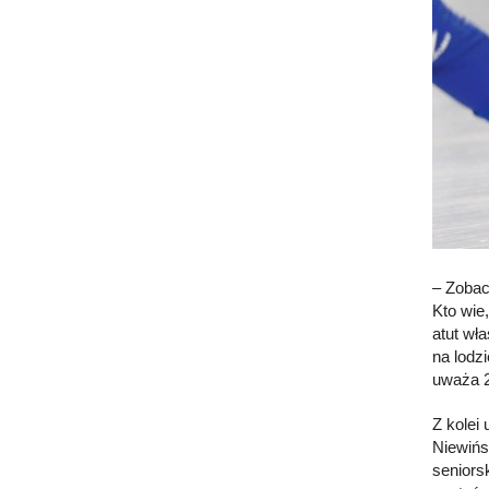
– Zobac
Kto wie
atut wł
na lodz
uważa 2
Z kolei
Niewińs
seniors