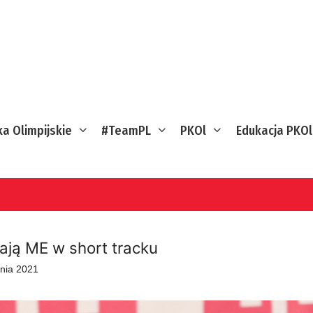
ka Olimpijskie
#TeamPL
PKOl
Edukacja PKOl
ają ME w short tracku
znia 2021