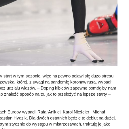
start w tym sezonie, więc na pewno pojawi się dużo stresu.
szewska, której, z uwagi na pandemię koronawirusa, wypadł
 bez udziału widzów. – Doping kibiców zapewne pomógłby nam
o znaleźć sposób na to, jak to przełożyć na lepsze starty –
h Europy wypadli Rafał Anikiej, Karol Nieścier i Michał
stian Hydzik. Dla dwóch ostatnich będzie to debiut na dużej,
tymistycznie do występu w mistrzostwach, traktuję je jako