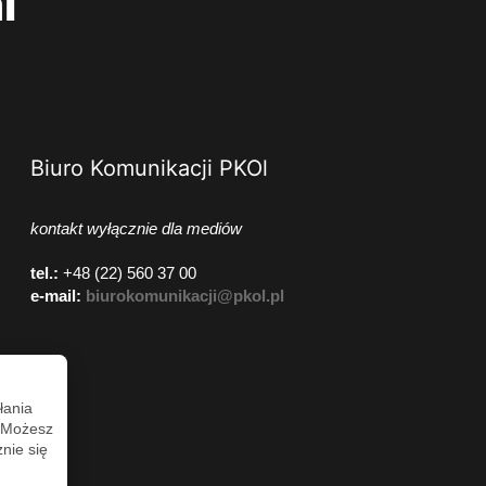
i
Biuro Komunikacji PKOl
kontakt wyłącznie dla mediów
tel.:
+48 (22) 560 37 00
e-mail:
biurokomunikacji@pkol.pl
łania
. Możesz
nie się