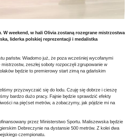
ku. W weekend, w hali Olivia zostaną rozegrane mistrzostwa
a, liderka polskiej reprezentacji i medalistka
iestu państw. Wiadomo już, że poza wcześniej wycofanymi
 mistrzostw, zeszłej soboty rozpoczęli zgrupowanie w
olaków będzie to premierowy start zimą na gdańskim
ieliśmy przyzwyczaić się do lodu. Czuję się dobrze i cieszę
śmy bardzo dużo pracy. Fajnie będzie sprawdzić efekty
wości na pięćset metrów, a zobaczymy, jak pójdzie mi na
dofinansowany przez Ministerstwo Sportu. Maliszewska będzie
ierskim Debreczynie na dystansie 500 metrów. Z kolei dwa
pejskiego czempionatu.