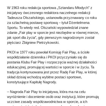
W 1963 roku redakcja sportowa „Sztandaru Młodych” z
inicjatywy ówczesnego redaktora naczelnego redakcji
Tadeusza Olszańskiego, ustanowiła przyznawany co roku
za szlachetną postawę sportową – tytuł Dżentelmena
Sportu. To wtedy red. Olszański wypowiedział znane
zdanie „Fair play w sporcie jest niezbędne w równej mierze,
jak sport dla życia”, gdy pierwszym nagrodzonym został
pięściarz Zbigniew Pietrzykowski.
PKOl w 1977 roku powołał Komisję Fair Play, a ścisłe
współdziałanie dziennika i PKOl przyczyniało się do
postania Klubu Fair Play i rozpoczęcia ważnej działalności
edukacyjnej, promującej wartości w sporcie i w życiu. Ta
tradycja kontynuowana jest przez Radę Fair Play, w której
skład dzisiaj wchodzą wybitne postaci sportowe,
konstytuujące Kapitułę Nagrody.
– Nagroda Fair Play to inicjatywa, która ma na celu
wyróżnienie i docenienie osób oraz instytucji, które promują
uczciwe zasady współzawodnictwa w sporcie, a ich