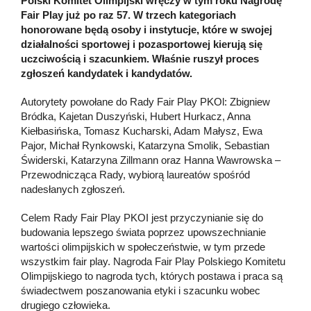
Polski Komitet Olimpijski wręczy w tym roku Nagrodę
Fair Play już po raz 57. W trzech kategoriach
honorowane będą osoby i instytucje, które w swojej
działalności sportowej i pozasportowej kierują się
uczciwością i szacunkiem. Właśnie ruszył proces
zgłoszeń kandydatek i kandydatów.
Autorytety powołane do Rady Fair Play PKOl: Zbigniew
Bródka, Kajetan Duszyński, Hubert Hurkacz, Anna
Kiełbasińska, Tomasz Kucharski, Adam Małysz, Ewa
Pajor, Michał Rynkowski, Katarzyna Smolik, Sebastian
Świderski, Katarzyna Zillmann oraz Hanna Wawrowska –
Przewodnicząca Rady, wybiorą laureatów spośród
nadesłanych zgłoszeń.
Celem Rady Fair Play PKOI jest przyczynianie się do
budowania lepszego świata poprzez upowszechnianie
wartości olimpijskich w społeczeństwie, w tym przede
wszystkim fair play. Nagroda Fair Play Polskiego Komitetu
Olimpijskiego to nagroda tych, których postawa i praca są
świadectwem poszanowania etyki i szacunku wobec
drugiego człowieka.