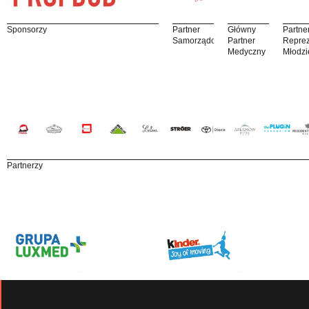
Sponsorzy
Partner
Główny
Partne
Samorządowy
Partner
Reprez
Medyczny
Młodzi
Partnerzy