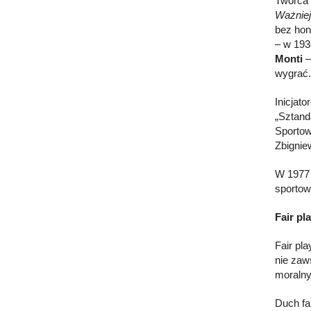
Twórca 
Ważniej
bez hono
– w 193
Monti
–
wygrać.
Inicjat
„Sztand
Sportow
Zbignie
W 1977 
sportow
Fair pl
Fair pl
nie zaw
moralny
Duch fa