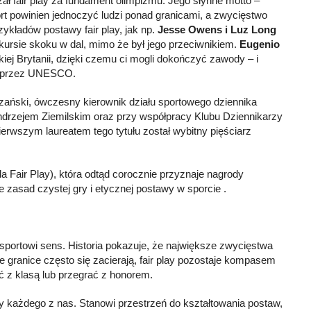
żał fair play za fundament olimpizmu. Jego słynne motto –
t powinien jednoczyć ludzi ponad granicami, a zwycięstwo
zykładów postawy fair play, jak np.
Jesse Owens i Luz Long
rsie skoku w dal, mimo że był jego przeciwnikiem.
Eugenio
kiej Brytanii, dzięki czemu ci mogli dokończyć zawody – i
go przez UNESCO.
szański, ówczesny kierownik działu sportowego dziennika
drzejem Ziemilskim oraz przy współpracy Klubu Dziennikarzy
erwszym laureatem tego tytułu został wybitny pięściarz
da Fair Play), która odtąd corocznie przyznaje nagrody
zasad czystej gry i etycznej postawy w sporcie .
 sportowi sens. Historia pokazuje, że największe zwycięstwa
 granice często się zacierają, fair play pozostaje kompasem
ć z klasą lub przegrać z honorem.
zy każdego z nas. Stanowi przestrzeń do kształtowania postaw,