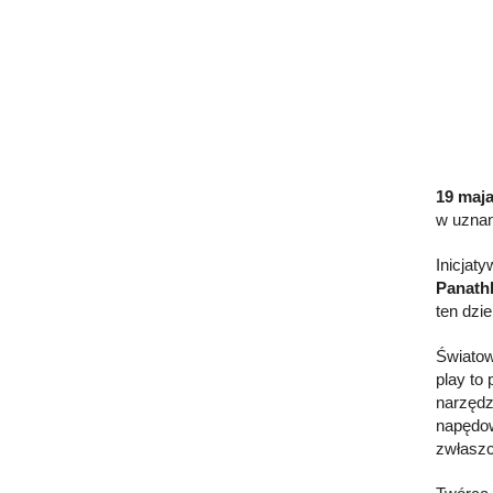
19 maja
w uznan
Inicjat
Panathl
ten dzi
Światow
play to
narzędz
napędow
zwłaszc