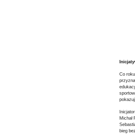
Inicjat
Co roku
przyzna
edukacyj
sportow
pokazuj
Inicjat
Michał 
Sebasti
bieg be