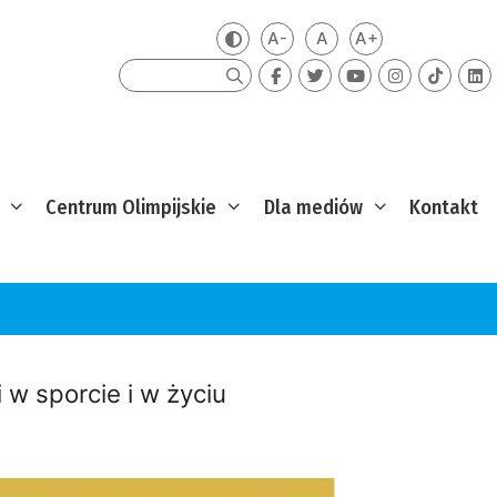
A-
A
A+
Zmień kontrast
Mniejsza czcionka
Domyślna czcionka
Większa czcion
Szukaj
Centrum Olimpijskie
Dla mediów
Kontakt
 w sporcie i w życiu