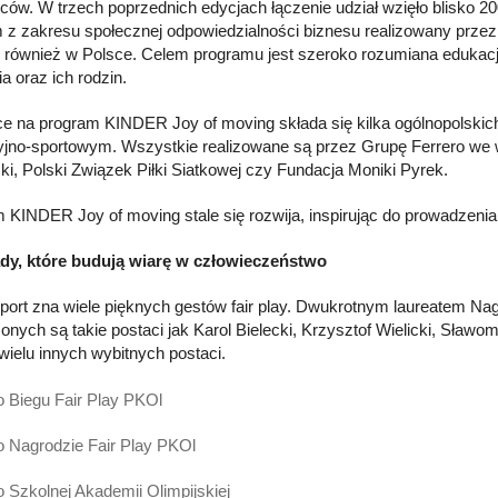
ców. W trzech poprzednich edycjach łączenie udział wzięło blisko 
 z zakresu społecznej odpowiedzialności biznesu realizowany przez
 również w Polsce. Celem programu jest szeroko rozumiana edukac
a oraz ich rodzin.
e na program KINDER Joy of moving składa się kilka ogólnopolskich
jno-sportowym. Wszystkie realizowane są przez Grupę Ferrero we w
ski, Polski Związek Piłki Siatkowej czy Fundacja Moniki Pyrek.
 KINDER Joy of moving stale się rozwija, inspirując do prowadzenia 
dy, które budują wiarę w człowieczeństwo
sport zna wiele pięknych gestów fair play. Dwukrotnym laureatem Na
onych są takie postaci jak Karol Bielecki, Krzysztof Wielicki, Sław
 wielu innych wybitnych postaci.
o Biegu Fair Play PKOl
o Nagrodzie Fair Play PKOl
o Szkolnej Akademii Olimpijskiej