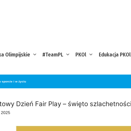
ka Olimpijskie
#TeamPL
PKOl
Edukacja PKOl
 sporcie i w życiu
towy Dzień Fair Play – święto szlachetności
 2025