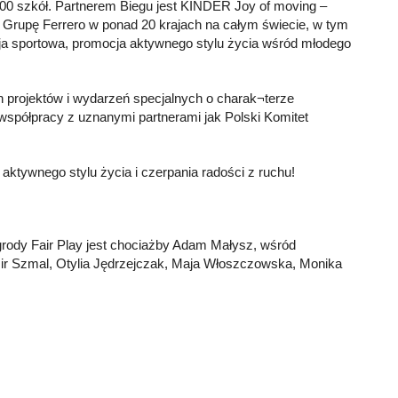
2000 szkół. Partnerem Biegu jest KINDER Joy of moving –
 Grupę Ferrero w ponad 20 krajach na całym świecie, w tym
ja sportowa, promocja aktywnego stylu życia wśród młodego
 projektów i wydarzeń specjalnych o charak¬terze
spółpracy z uznanymi partnerami jak Polski Komitet
aktywnego stylu życia i czerpania radości z ruchu!
grody Fair Play jest chociażby Adam Małysz, wśród
omir Szmal, Otylia Jędrzejczak, Maja Włoszczowska, Monika