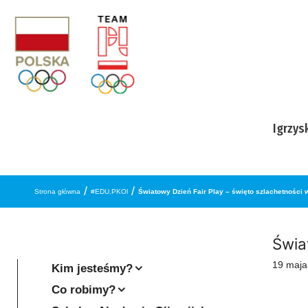
Przejdź do treści
Igrzys
/
/
Strona główna
#EDU.PKOl
Światowy Dzień Fair Play – święto szlachetności w
Świa
19 maja
Kim jesteśmy?
Co robimy?