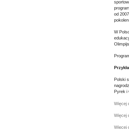
sportow
program
od 2007
pokoleni
W Polsc
edukacy
Olimpij
Program
Przykła
Polski 
nagrodz
Pyrek i
Więcej 
Więcej 
Więcej 