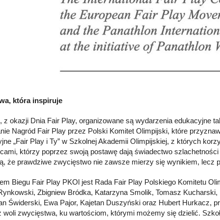
ywa, która inspiruje
, z okazji Dnia Fair Play, organizowane są wydarzenia edukacyjne tak
nie Nagród Fair Play przez Polski Komitet Olimpijski, które przyznaw
ne „Fair Play i Ty” w Szkolnej Akademii Olimpijskiej, z których korzy
cami, którzy poprzez swoją postawę dają świadectwo szlachetności i 
ą, że prawdziwe zwycięstwo nie zawsze mierzy się wynikiem, lecz 
orem Biegu Fair Play PKOl jest Rada Fair Play Polskiego Komitetu Oli
Rynkowski, Zbigniew Bródka, Katarzyna Smolik, Tomasz Kucharski, 
an Świderski, Ewa Pajor, Kajetan Duszyński oraz Hubert Hurkacz, p
z woli zwycięstwa, ku wartościom, którymi możemy się dzielić. Szkoły 