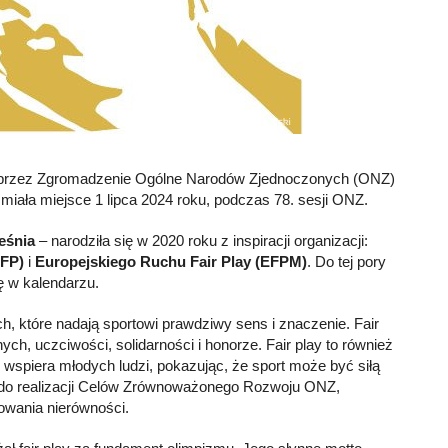
 przez Zgromadzenie Ogólne Narodów Zjednoczonych (ONZ)
 miała miejsce 1 lipca 2024 roku, podczas 78. sesji ONZ.
eśnia
– narodziła się w 2020 roku z inspiracji organizacji:
IFP)
i
Europejskiego Ruchu Fair Play (EFPM)
. Do tej pory
tę w kalendarzu.
h, które nadają sportowi prawdziwy sens i znaczenie. Fair
ch, uczciwości, solidarności i honorze. Fair play to również
 wspiera młodych ludzi, pokazując, że sport może być siłą
ę do realizacji Celów Zrównoważonego Rozwoju ONZ,
lowania nierówności.