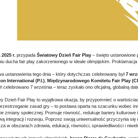
 2025 r.
przypada
Światowy Dzień Fair Play
– święto ustanowione
iu ducha fair play zakorzenionego w ideale olimpijskim. Proklamacja
ywa ustanowienia tego dnia – który dotychczas celebrowany był
7 wrz
on International (P.I.)
,
Międzynarodowego Komitetu Fair Play (C
eń celebrowano 7 września – teraz zyskało ono oficjalną, globalną da
y Dzień Fair Play to wyjątkowa okazja, by przypomnieć o wartościac
 przestrzeganie zasad gry – to postawa oparta na szacunku wobec inny
ie zmiany społecznej. Promuje równość, redukuje bariery kulturowe i
ą integracji i rozwoju. Poprzez swoją uniwersalność przyczynia si
za w obszarach zdrowia, edukacji, równości, sprawiedliwości i niwe