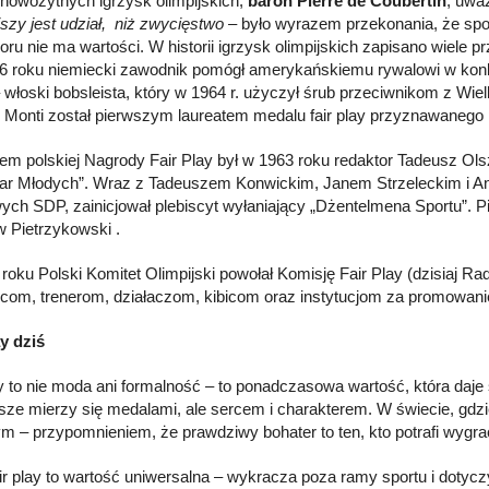
nowożytnych igrzysk olimpijskich,
baron Pierre de Coubertin
, uwa
szy jest udział, niż zwycięstwo
– było wyrazem przekonania, że spor
ru nie ma wartości. W historii igrzysk olimpijskich zapisano wiele pr
6 roku niemiecki zawodnik pomógł amerykańskiemu rywalowi w konku
 włoski bobsleista, który w 1964 r. użyczył śrub przeciwnikom z Wiel
 Monti został pierwszym laureatem medalu fair play przyznawane
orem polskiej Nagrody Fair Play był w 1963 roku redaktor Tadeusz Ol
ar Młodych”. Wraz z Tadeuszem Konwickim, Janem Strzeleckim i An
ych SDP, zainicjował plebiscyt wyłaniający „Dżentelmena Sportu”. Pi
w Pietrzykowski .
roku Polski Komitet Olimpijski powołał Komisję Fair Play (dzisiaj Ra
com, trenerom, działaczom, kibicom oraz instytucjom za promowanie 
ay dziś
ay to nie moda ani formalność – to ponadczasowa wartość, która daje
sze mierzy się medalami, ale sercem i charakterem. W świecie, gdzie
m – przypomnieniem, że prawdziwy bohater to ten, kto potrafi wygra
ir play to wartość uniwersalna – wykracza poza ramy sportu i dotyc