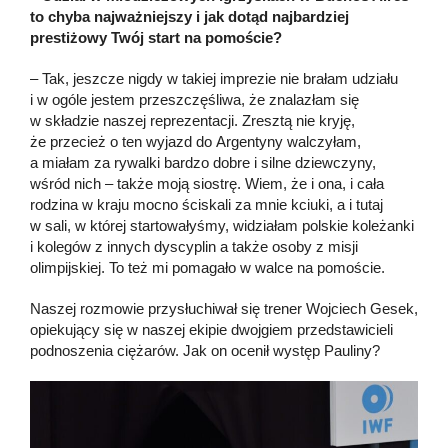
to chyba najważniejszy i jak dotąd najbardziej
prestiżowy Twój start na pomoście?
– Tak, jeszcze nigdy w takiej imprezie nie brałam udziału
i w ogóle jestem przeszczęśliwa, że znalazłam się
w składzie naszej reprezentacji. Zresztą nie kryję,
że przecież o ten wyjazd do Argentyny walczyłam,
a miałam za rywalki bardzo dobre i silne dziewczyny,
wśród nich – także moją siostrę. Wiem, że i ona, i cała
rodzina w kraju mocno ściskali za mnie kciuki, a i tutaj
w sali, w której startowałyśmy, widziałam polskie koleżanki
i kolegów z innych dyscyplin a także osoby z misji
olimpijskiej. To też mi pomagało w walce na pomoście.
Naszej rozmowie przysłuchiwał się trener Wojciech Gesek,
opiekujący się w naszej ekipie dwojgiem przedstawicieli
podnoszenia ciężarów. Jak on ocenił występ Pauliny?