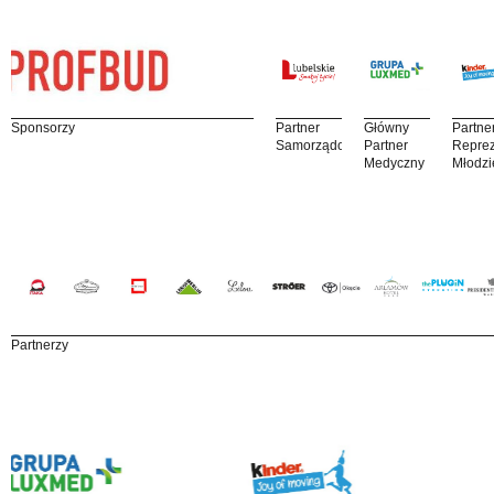
Sponsorzy
Partner
Główny
Partne
Samorządowy
Partner
Reprez
Medyczny
Młodzi
Partnerzy