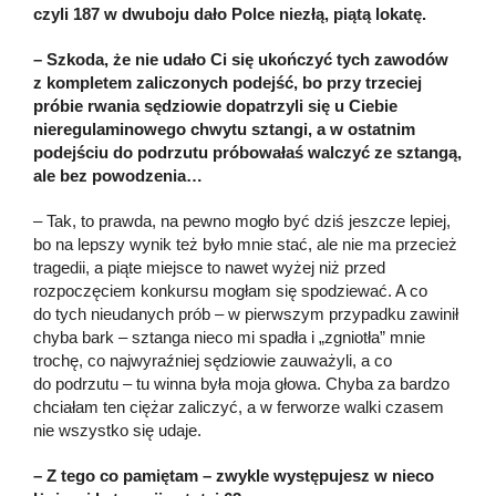
czyli 187 w dwuboju dało Polce niezłą, piątą lokatę.
– Szkoda, że nie udało Ci się ukończyć tych zawodów
z kompletem zaliczonych podejść, bo przy trzeciej
próbie rwania sędziowie dopatrzyli się u Ciebie
nieregulaminowego chwytu sztangi, a w ostatnim
podejściu do podrzutu próbowałaś walczyć ze sztangą,
ale bez powodzenia…
– Tak, to prawda, na pewno mogło być dziś jeszcze lepiej,
bo na lepszy wynik też było mnie stać, ale nie ma przecież
tragedii, a piąte miejsce to nawet wyżej niż przed
rozpoczęciem konkursu mogłam się spodziewać. A co
do tych nieudanych prób – w pierwszym przypadku zawinił
chyba bark – sztanga nieco mi spadła i „zgniotła” mnie
trochę, co najwyraźniej sędziowie zauważyli, a co
do podrzutu – tu winna była moja głowa. Chyba za bardzo
chciałam ten ciężar zaliczyć, a w ferworze walki czasem
nie wszystko się udaje.
– Z tego co pamiętam – zwykle występujesz w nieco