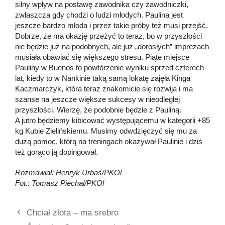
silny wpływ na postawę zawodnika czy zawodniczki,
zwłaszcza gdy chodzi o ludzi młodych. Paulina jest
jeszcze bardzo młoda i przez takie próby też musi przejść.
Dobrze, że ma okazję przeżyć to teraz, bo w przyszłości
nie będzie już na podobnych, ale już „dorosłych” imprezach
musiała obawiać się większego stresu. Piąte miejsce
Pauliny w Buenos to powtórzenie wyniku sprzed czterech
lat, kiedy to w Nankinie taką samą lokatę zajęła Kinga
Kaczmarczyk, która teraz znakomicie się rozwija i ma
szanse na jeszcze większe sukcesy w nieodległej
przyszłości. Wierzę, że podobnie będzie z Pauliną.
A jutro będziemy kibicować występującemu w kategorii +85
kg Kubie Zielińskiemu. Musimy odwdzięczyć się mu za
dużą pomoc, którą na treningach okazywał Paulinie i dziś
też gorąco ją dopingował.
Rozmawiał: Henryk Urbaś/PKOl
Fot.: Tomasz Piechal/PKOl
Chciał złota – ma srebro