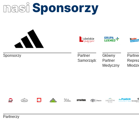
nasi
Sponsorzy
Sponsorzy
Partner
Główny
Partne
Samorządowy
Partner
Reprez
Medyczny
Młodzi
Partnerzy