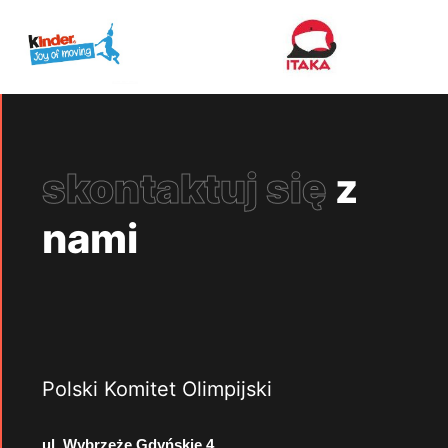
skontaktuj się
z
nami
Polski Komitet Olimpijski
ul. Wybrzeże Gdyńskie 4