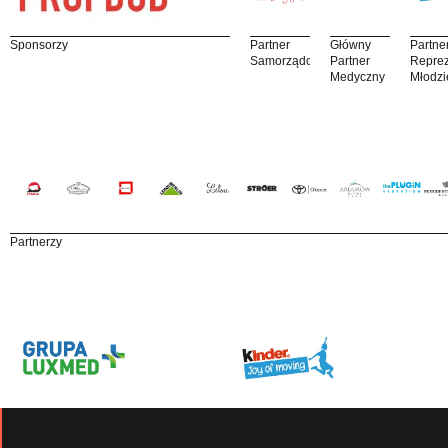
Sponsorzy
Partner
Główny
Partne
Samorządowy
Partner
Reprez
Medyczny
Młodzi
Partnerzy