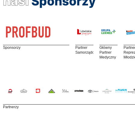
nasi
Sponsorzy
Sponsorzy
Partner
Główny
Partne
Samorządowy
Partner
Reprez
Medyczny
Młodzi
Partnerzy