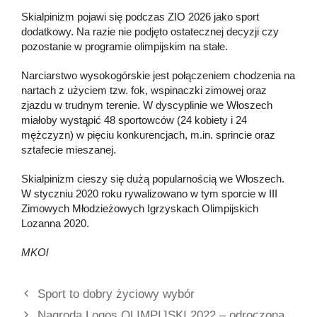
Skialpinizm pojawi się podczas ZIO 2026 jako sport
dodatkowy. Na razie nie podjęto ostatecznej decyzji czy
pozostanie w programie olimpijskim na stałe.
Narciarstwo wysokogórskie jest połączeniem chodzenia na
nartach z użyciem tzw. fok, wspinaczki zimowej oraz
zjazdu w trudnym terenie. W dyscyplinie we Włoszech
miałoby wystąpić 48 sportowców (24 kobiety i 24
mężczyzn) w pięciu konkurencjach, m.in. sprincie oraz
sztafecie mieszanej.
Skialpinizm cieszy się dużą popularnością we Włoszech.
W styczniu 2020 roku rywalizowano w tym sporcie w III
Zimowych Młodzieżowych Igrzyskach Olimpijskich
Lozanna 2020.
MKOl
Sport to dobry życiowy wybór
Nagroda Logos OLIMPIJSKI 2022 – odroczona