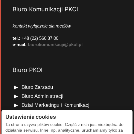
Biuro Komunikacji PKOl
kontakt wyłącznie dla mediów
tel.:
+48 (22) 560 37 00
e-mail:
biurokomunikacji@pkol.pl
Biuro PKOl
Biuro Zarządu
Biuro Administracji
Dział Marketingu i Komunikacji
Dział Edukacji Olimpijskiej
Ustawienia cookies
Dział Finansów i Kadr
Ta strona używa plików cookie. Część z nich jest niezbędna do
działania serwisu. Inne, np. analityczne, uruchamiamy tylko za
Dział Projektów Olimpijskich