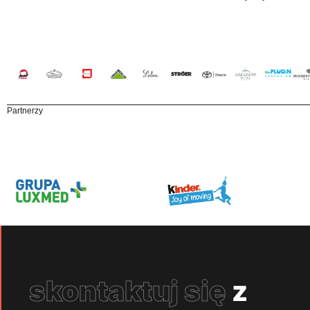
Partnerzy
skontaktuj się
z