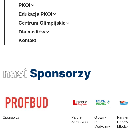
PKOl
Edukacja PKOl
Centrum Olimpijskie
Dla mediów
Kontakt
nasi
Sponsorzy
Sponsorzy
Partner
Główny
Partne
Samorządowy
Partner
Reprez
Medyczny
Młodzi