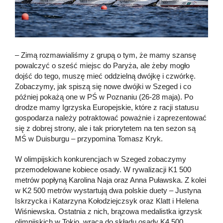
– Zimą rozmawialiśmy z grupą o tym, że mamy szansę
powalczyć o sześć miejsc do Paryża, ale żeby mogło
dojść do tego, muszę mieć oddzielną dwójkę i czwórkę.
Zobaczymy, jak spiszą się nowe dwójki w Szeged i co
później pokażą one w PŚ w Poznaniu (26-28 maja). Po
drodze mamy Igrzyska Europejskie, które z racji statusu
gospodarza należy potraktować poważnie i zaprezentować
się z dobrej strony, ale i tak priorytetem na ten sezon są
MŚ w Duisburgu – przypomina Tomasz Kryk.
W olimpijskich konkurencjach w Szeged zobaczymy
przemodelowane kobiece osady. W rywalizacji K1 500
metrów popłyną Karolina Naja oraz Anna Puławska. Z kolei
w K2 500 metrów wystartują dwa polskie duety – Justyna
Iskrzycka i Katarzyna Kołodziejczsyk oraz Klatt i Helena
Wiśniewska. Ostatnia z nich, brązowa medalistka igrzysk
olimpijskich w Tokio, wraca do składu osady K4 500