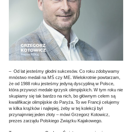
– Od lat jesteśmy głodni sukcesów. Co roku zdobywamy
mnóstwo medali na MŚ czy ME. Wielokrotnie powtarzam,
że od 1988 roku jesteśmy jedyną dyscypliną w Polsce,
która przywozi medale igrzysk olimpijskich. W tym roku nie
skupiamy się tak bardzo na nich, bo głównym celem są
kwalifikacje olimpijskie do Paryża. To we Francji celujemy
w kilka krążków i najlepiej, żeby w tej kolekcji był
przynajmniej jeden złoty – mówi Grzegorz Kotowicz,
prezes zarządu Polskiego Związku Kajakowego.