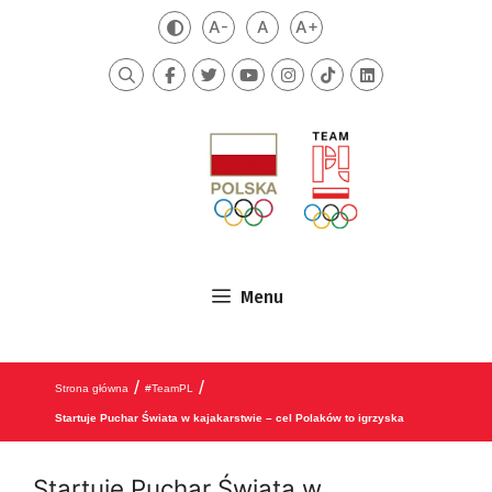
Przejdź do treści
A-
A
A+
Zmień kontrast
Mniejsza czcionka
Domyślna czcionka
Większa czcionka
Szukaj
Menu
/
/
Strona główna
#TeamPL
Startuje Puchar Świata w kajakarstwie – cel Polaków to igrzyska
Startuje Puchar Świata w