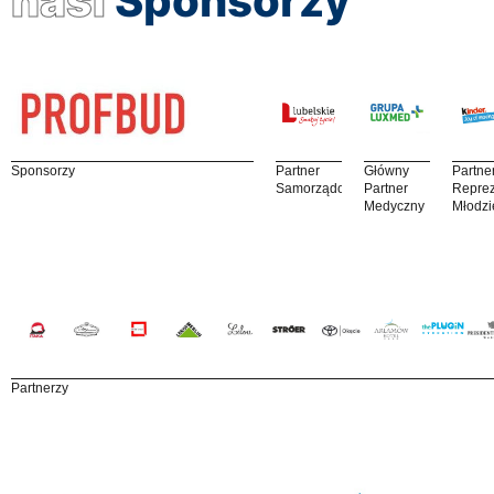
nasi
Sponsorzy
Sponsorzy
Partner
Główny
Partne
Samorządowy
Partner
Reprez
Medyczny
Młodzi
Partnerzy