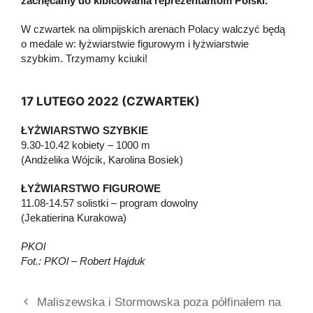
zachęcamy do kibicowania reprezentantom Polski.
W czwartek na olimpijskich arenach Polacy walczyć będą
o medale w: łyżwiarstwie figurowym i łyżwiarstwie
szybkim. Trzymamy kciuki!
17 LUTEGO 2022 (CZWARTEK)
ŁYŻWIARSTWO SZYBKIE
9.30-10.42 kobiety – 1000 m
(Andżelika Wójcik, Karolina Bosiek)
ŁYŻWIARSTWO FIGUROWE
11.08-14.57 solistki – program dowolny
(Jekatierina Kurakowa)
PKOl
Fot.: PKOl – Robert Hajduk
Maliszewska i Stormowska poza półfinałem na