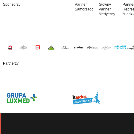
Sponsorzy
Partner
Główny
Partne
Samorządowy
Partner
Reprez
Medyczny
Młodzi
Partnerzy