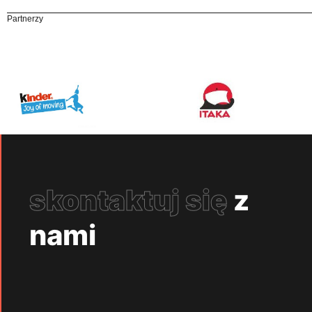
Partnerzy
skontaktuj się
z
nami