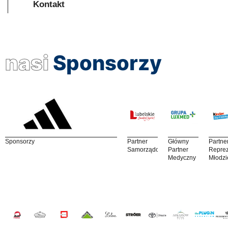
Kontakt
nasi
Sponsorzy
Sponsorzy
Partner
Główny
Partne
Samorządowy
Partner
Reprez
Medyczny
Młodzi