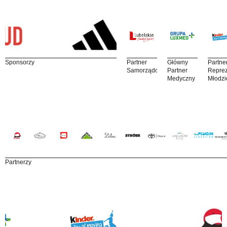
Sponsorzy
Partner
Główny
Partne
Samorządowy
Partner
Reprez
Medyczny
Młodzi
Partnerzy