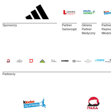
Sponsorzy
Partner
Główny
Partne
Samorządowy
Partner
Reprez
Medyczny
Młodzi
Partnerzy