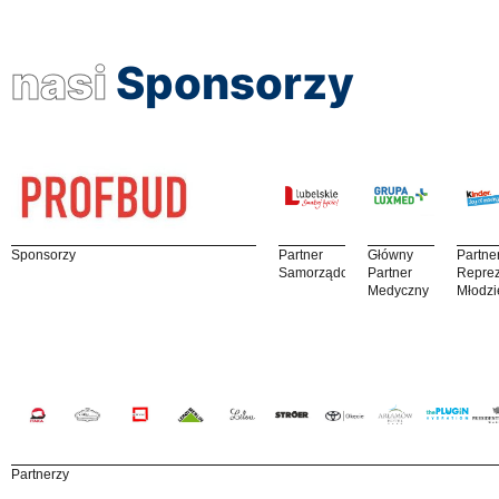
nasi
Sponsorzy
Sponsorzy
Partner
Główny
Partne
Samorządowy
Partner
Reprez
Medyczny
Młodzi
Partnerzy