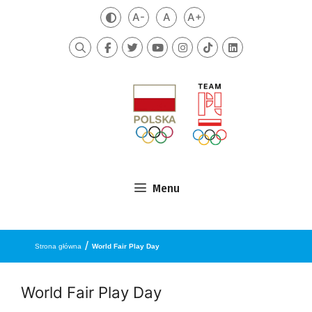
Przejdź do treści
A-
A
A+
Zmień kontrast
Mniejsza czcionka
Domyślna czcionka
Większa czcionka
Szukaj
Menu
/
Strona główna
World Fair Play Day
World Fair Play Day