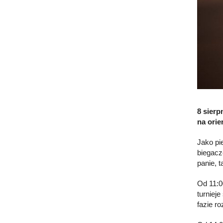
8 sierp
na orie
Jako pi
biegacz
panie, 
Od 11:0
turniej
fazie r