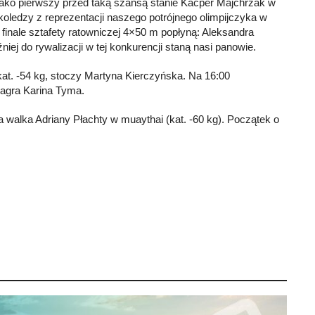
 Jako pierwszy przed taką szansą stanie Kacper Majchrzak w
oledzy z reprezentacji naszego potrójnego olimpijczyka w
 finale sztafety ratowniczej 4×50 m popłyną: Aleksandra
niej do rywalizacji w tej konkurencji staną nasi panowie.
 kat. -54 kg, stoczy Martyna Kierczyńska. Na 16:00
zagra Karina Tyma.
walka Adriany Płachty w muaythai (kat. -60 kg). Początek o