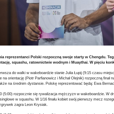
nia reprezentanci Polski rozpoczną swoje starty w Chengdu. Te
ntację, squashu, ratownictwie wodnym i Muaythai. W pięciu kon
erwsza do walki w wakeboardzie stanie Julia Łupij (9:15 czasu miejs
e na orientację (Piotr Parfianowicz i Michał Olejnik) rozpoczną finał
także na średnim dystansie. Polskę reprezentować będą: Ewa Bernac
0 (5:00) rozpocznie się rywalizacja mężczyzn w wakeboardzie. W dru
e singlowe w squashu. W 1/16 finału kobiet swój pierwszy mecz rozegr
ozgrywek zagra Leon Krysiak.