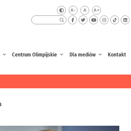
A-
A
A+
Zmień kontrast
Mniejsza czcionka
Domyślna czcionka
Większa czcion
Szukaj
Centrum Olimpijskie
Dla mediów
Kontakt
a