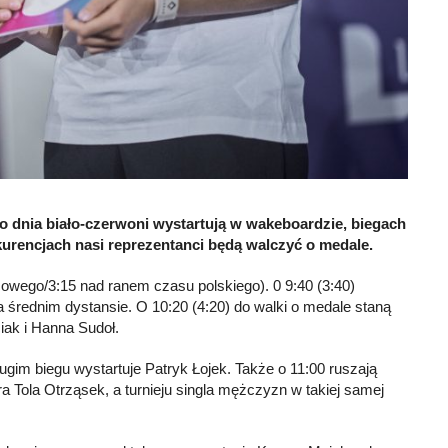
go dnia biało-czerwoni wystartują w wakeboardzie, biegach
kurencjach nasi reprezentanci będą walczyć o medale.
cowego/3:15 nad ranem czasu polskiego). 0 9:40 (3:40)
 na średnim dystansie. O 10:20 (4:20) do walki o medale staną
iak i Hanna Sudoł.
gim biegu wystartuje Patryk Łojek. Także o 11:00 ruszają
a Tola Otrząsek, a turnieju singla mężczyzn w takiej samej