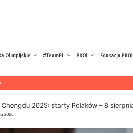
ka Olimpijskie
#TeamPL
PKOl
Edukacja PKOl
a
Chengdu 2025: starty Polaków – 8 sierpni
nia 2025