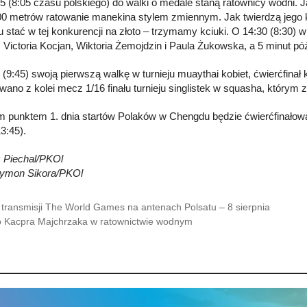
5 (8:05 czasu polskiego) do walki o medale staną ratownicy wodni.
100 metrów ratowanie manekina stylem zmiennym. Jak twierdzą jego k
u stać w tej konkurencji na złoto – trzymamy kciuki. O 14:30 (8:30) w
 Victoria Kocjan, Wiktoria Żemojdzin i Paula Żukowska, a 5 minut póź
 (9:45) swoją pierwszą walkę w turnieju muaythai kobiet, ćwierćfinał
wano z kolei mecz 1/16 finału turnieju singlistek w squasha, którym 
m punktem 1. dnia startów Polaków w Chengdu będzie ćwierćfinałowa 
3:45).
 Piechal/PKOl
zymon Sikora/PKOl
 transmisji The World Games na antenach Polsatu – 8 sierpnia
o Kacpra Majchrzaka w ratownictwie wodnym