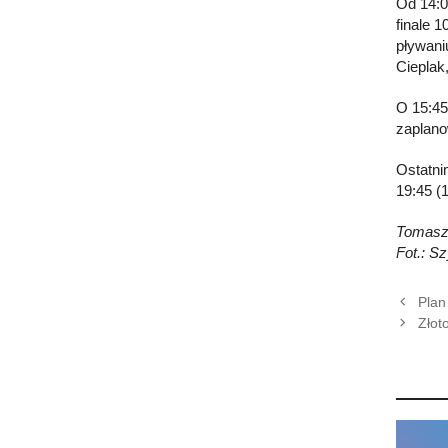
Od 14:0
finale 
pływani
Cieplak,
O 15:45
zaplano
Ostatni
19:45 (1
Tomasz
Fot.: S
Plan
Złot