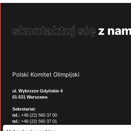
skontaktuj się
z nam
Polski Komitet Olimpijski
ul. Wybrzeże Gdyńskie 4
01-531 Warszawa
Sekretariat:
tel.:
+48 (22) 560 37 00
tel.:
+48 (22) 560 37 01
e-mail:
pkol@pkol.pl