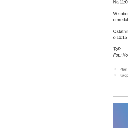
Na 11:0
W sobot
o medal
Ostatni
o 19:15 
ToP
Fot.: K
Plan
Kacp