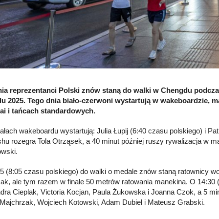
pnia reprezentanci Polski znów staną do walki w Chengdu podc
u 2025. Tego dnia biało-czerwoni wystartują w wakeboardzie, 
ai i tańcach standardowych.
nałach wakeboardu wystartują: Julia Łupij (6:40 czasu polskiego) i P
hu rozegra Tola Otrząsek, a 40 minut później ruszy rywalizacja w m
wski.
5 (8:05 czasu polskiego) do walki o medale znów staną ratownicy w
ak, ale tym razem w finale 50 metrów ratowania manekina. O 14:30 (
dra Cieplak, Victoria Kocjan, Paula Żukowska i Joanna Czok, a 5 minu
Majchrzak, Wojciech Kotowski, Adam Dubiel i Mateusz Grabski.