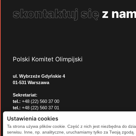
skontaktuj się
z nam
Polski Komitet Olimpijski
ul. Wybrzeże Gdyńskie 4
01-531 Warszawa
Sekretariat:
tel.:
+48 (22) 560 37 00
tel.:
+48 (22) 560 37 01
e-mail:
pkol@pkol.pl
Ustawienia cookies
Ta strona używa plików cookie. Część z nich jest niezbędna do dzia
serwisu. Inne, np. analityczne, uruchamiamy tylko za Twoją zgodą