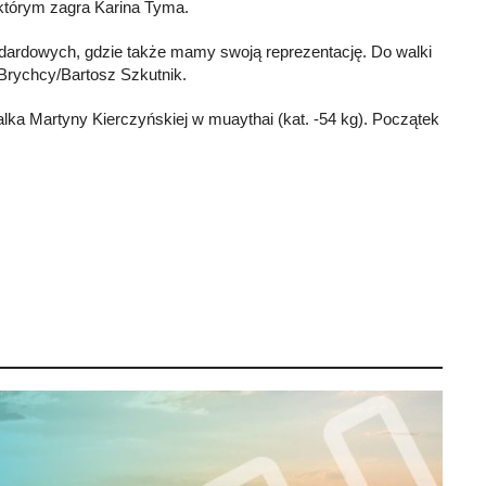
, którym zagra Karina Tyma.
andardowych, gdzie także mamy swoją reprezentację. Do walki
 Brychcy/Bartosz Szkutnik.
lka Martyny Kierczyńskiej w muaythai (kat. -54 kg). Początek