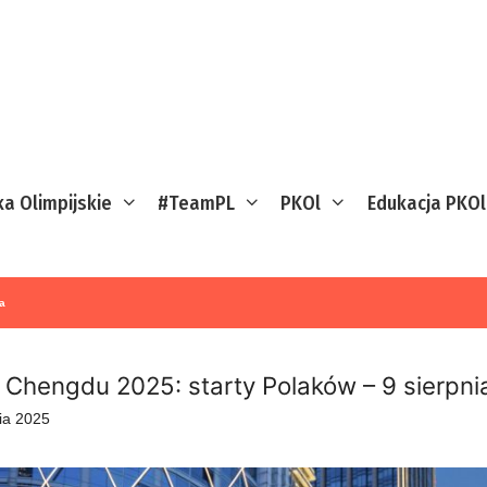
ka Olimpijskie
#TeamPL
PKOl
Edukacja PKOl
a
Chengdu 2025: starty Polaków – 9 sierpni
nia 2025