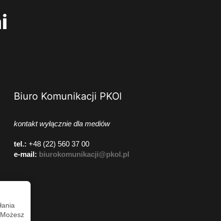
i
Biuro Komunikacji PKOl
kontakt wyłącznie dla mediów
tel.:
+48 (22) 560 37 00
e-mail:
biurokomunikacji@pkol.pl
łania
. Możesz