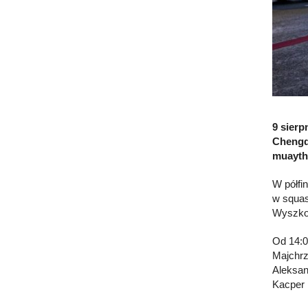
9 sier
Chengd
muayth
W półfi
w squas
Wyszko
Od 14:0
Majchrz
Aleksan
Kacper 