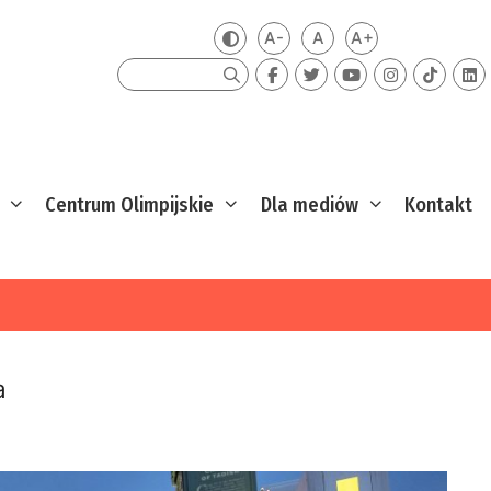
A-
A
A+
Zmień kontrast
Mniejsza czcionka
Domyślna czcionka
Większa czcion
Szukaj
Centrum Olimpijskie
Dla mediów
Kontakt
a