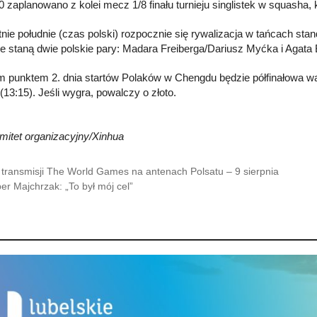
0 zaplanowano z kolei mecz 1/8 finału turnieju singlistek w squasha
nie południe (czas polski) rozpocznie się rywalizacja w tańcach st
e staną dwie polskie pary: Madara Freiberga/Dariusz Myćka i Agata
m punktem 2. dnia startów Polaków w Chengdu będzie półfinałowa wa
(13:15). Jeśli wygra, powalczy o złoto.
omitet organizacyjny/Xinhua
 transmisji The World Games na antenach Polsatu – 9 sierpnia
er Majchrzak: „To był mój cel”