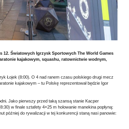
zas 12. Światowych Igrzysk Sportowych The World Games
maratonie kajakowym, squashu, ratownictwie wodnym,
atryk Łojek (8:00). O 4 nad ranem czasu polskiego drugi mecz
aratonie kajakowym – tu Polskę reprezentował będzie Igor
odni. Jako pierwszy przed taką szansą stanie Kacper
8:30) w finale sztafety 4×25 m holowanie manekina popłyną:
t później do rywalizacji w tej konkurencji staną nasi panowie: