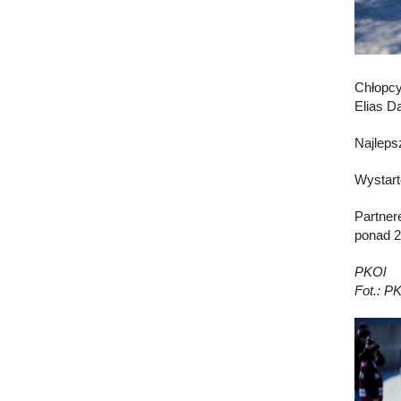
Chłopcy
Elias D
Najleps
Wystart
Partner
ponad 2
PKOl
Fot.: P