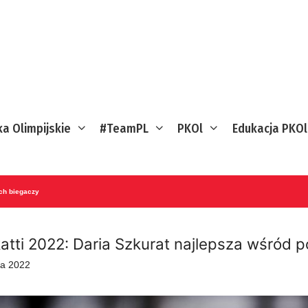
ka Olimpijskie
#TeamPL
PKOl
Edukacja PKOl
ich biegaczy
atti 2022: Daria Szkurat najlepsza wśród p
a 2022