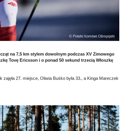
ewcząt na 7,5 km stylem dowolnym podczas XV Zimowego
kę Tovę Ericsson i o ponad 50 sekund trzecią Włoszkę
k zajęła 27. miejsce, Oliwia Buśko była 33., a Kinga Mareczek