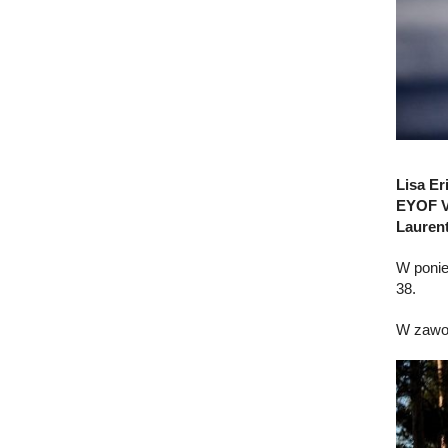
Lisa E
EYOF V
Laurent
W ponie
38.
W zawod