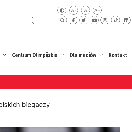
A-
A
A+
Zmień kontrast
Mniejsza czcionka
Domyślna czcionka
Większa czcion
Szukaj
Centrum Olimpijskie
Dla mediów
Kontakt
olskich biegaczy