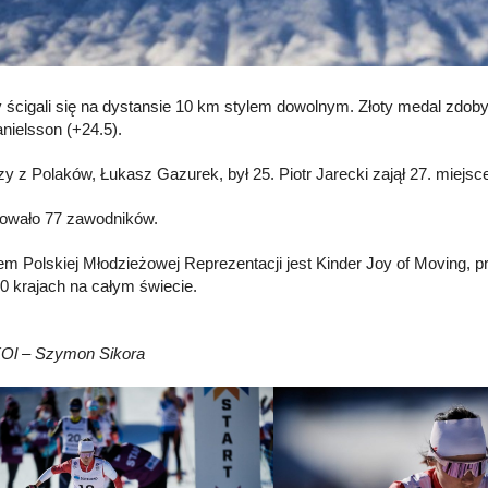
 ścigali się na dystansie 10 km stylem dowolnym. Złoty medal zdobył 
anielsson (+24.5).
zy z Polaków, Łukasz Gazurek, był 25. Piotr Jarecki zajął 27. miejsce
owało 77 zawodników.
em Polskiej Młodzieżowej Reprezentacji jest Kinder Joy of Moving,
0 krajach na całym świecie.
KOl – Szymon Sikora