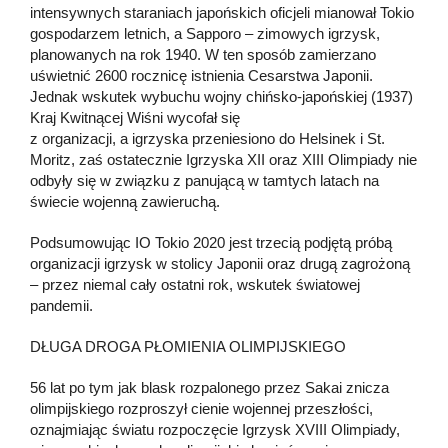
intensywnych staraniach japońskich oficjeli mianował Tokio
gospodarzem letnich, a Sapporo – zimowych igrzysk,
planowanych na rok 1940. W ten sposób zamierzano
uświetnić 2600 rocznicę istnienia Cesarstwa Japonii.
Jednak wskutek wybuchu wojny chińsko-japońskiej (1937)
Kraj Kwitnącej Wiśni wycofał się
z organizacji, a igrzyska przeniesiono do Helsinek i St.
Moritz, zaś ostatecznie Igrzyska XII oraz XIII Olimpiady nie
odbyły się w związku z panującą w tamtych latach na
świecie wojenną zawieruchą.
Podsumowując IO Tokio 2020 jest trzecią podjętą próbą
organizacji igrzysk w stolicy Japonii oraz drugą zagrożoną
– przez niemal cały ostatni rok, wskutek światowej
pandemii.
DŁUGA DROGA PŁOMIENIA OLIMPIJSKIEGO
56 lat po tym jak blask rozpalonego przez Sakai znicza
olimpijskiego rozproszył cienie wojennej przeszłości,
oznajmiając światu rozpoczęcie Igrzysk XVIII Olimpiady,