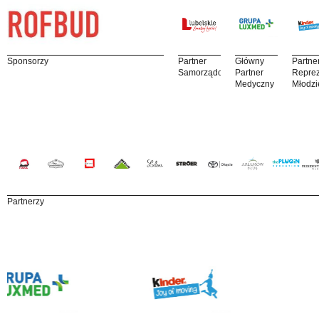
Sponsorzy
Partner
Główny
Partne
Samorządowy
Partner
Reprez
Medyczny
Młodzi
Partnerzy