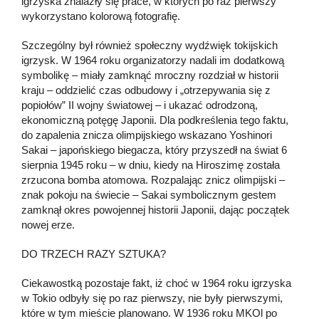
igrzyska znalazły się prace, w których po raz pierwszy
wykorzystano kolorową fotografię.
Szczególny był również społeczny wydźwięk tokijskich
igrzysk. W 1964 roku organizatorzy nadali im dodatkową
symbolikę – miały zamknąć mroczny rozdział w historii
kraju – oddzielić czas odbudowy i „otrzepywania się z
popiołów” II wojny światowej – i ukazać odrodzoną,
ekonomiczną potęgę Japonii. Dla podkreślenia tego faktu,
do zapalenia znicza olimpijskiego wskazano Yoshinori
Sakai – japońskiego biegacza, który przyszedł na świat 6
sierpnia 1945 roku – w dniu, kiedy na Hiroszimę została
zrzucona bomba atomowa. Rozpalając znicz olimpijski –
znak pokoju na świecie – Sakai symbolicznym gestem
zamknął okres powojennej historii Japonii, dając początek
nowej erze.
DO TRZECH RAZY SZTUKA?
Ciekawostką pozostaje fakt, iż choć w 1964 roku igrzyska
w Tokio odbyły się po raz pierwszy, nie były pierwszymi,
które w tym mieście planowano. W 1936 roku MKOl po