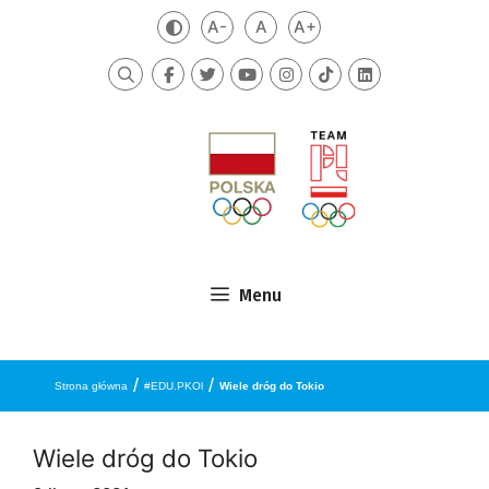
Przejdź do treści
A-
A
A+
Zmień kontrast
Mniejsza czcionka
Domyślna czcionka
Większa czcionka
Szukaj
Menu
/
/
Strona główna
#EDU.PKOl
Wiele dróg do Tokio
Wiele dróg do Tokio