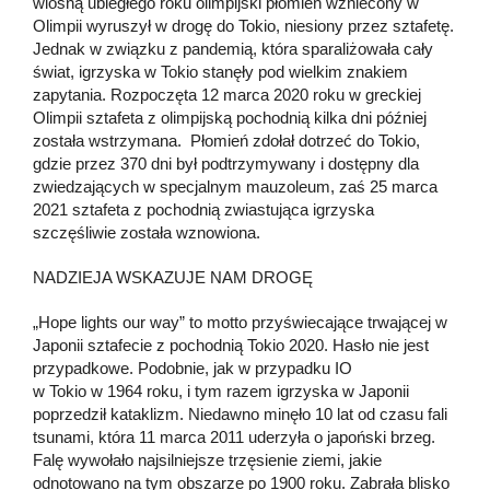
wiosną ubiegłego roku olimpijski płomień wzniecony w
Olimpii wyruszył w drogę do Tokio, niesiony przez sztafetę.
Jednak w związku z pandemią, która sparaliżowała cały
świat, igrzyska w Tokio stanęły pod wielkim znakiem
zapytania. Rozpoczęta 12 marca 2020 roku w greckiej
Olimpii sztafeta z olimpijską pochodnią kilka dni później
została wstrzymana. Płomień zdołał dotrzeć do Tokio,
gdzie przez 370 dni był podtrzymywany i dostępny dla
zwiedzających w specjalnym mauzoleum, zaś 25 marca
2021 sztafeta z pochodnią zwiastująca igrzyska
szczęśliwie została wznowiona.
NADZIEJA WSKAZUJE NAM DROGĘ
„Hope lights our way” to motto przyświecające trwającej w
Japonii sztafecie z pochodnią Tokio 2020. Hasło nie jest
przypadkowe. Podobnie, jak w przypadku IO
w Tokio w 1964 roku, i tym razem igrzyska w Japonii
poprzedził kataklizm. Niedawno minęło 10 lat od czasu fali
tsunami, która 11 marca 2011 uderzyła o japoński brzeg.
Falę wywołało najsilniejsze trzęsienie ziemi, jakie
odnotowano na tym obszarze po 1900 roku. Zabrała blisko