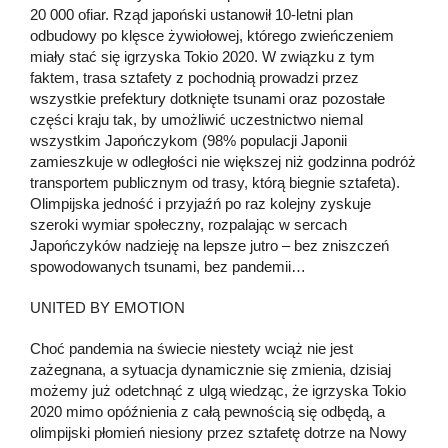
20 000 ofiar. Rząd japoński ustanowił 10-letni plan
odbudowy po klęsce żywiołowej, którego zwieńczeniem
miały stać się igrzyska Tokio 2020. W związku z tym
faktem, trasa sztafety z pochodnią prowadzi przez
wszystkie prefektury dotknięte tsunami oraz pozostałe
części kraju tak, by umożliwić uczestnictwo niemal
wszystkim Japończykom (98% populacji Japonii
zamieszkuje w odległości nie większej niż godzinna podróż
transportem publicznym od trasy, którą biegnie sztafeta).
Olimpijska jedność i przyjaźń po raz kolejny zyskuje
szeroki wymiar społeczny, rozpalając w sercach
Japończyków nadzieję na lepsze jutro – bez zniszczeń
spowodowanych tsunami, bez pandemii…
UNITED BY EMOTION
Choć pandemia na świecie niestety wciąż nie jest
zażegnana, a sytuacja dynamicznie się zmienia, dzisiaj
możemy już odetchnąć z ulgą wiedząc, że igrzyska Tokio
2020 mimo opóźnienia z całą pewnością się odbędą, a
olimpijski płomień niesiony przez sztafetę dotrze na Nowy