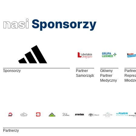
nasi
Sponsorzy
Sponsorzy
Partner
Główny
Partne
Samorządowy
Partner
Reprez
Medyczny
Młodzi
Partnerzy