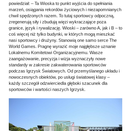
powiedział: – Ta Wioska to punkt wyjścia do spełniania
marzeń, osiągania rekordów życiowych i niezapomnianych
chwil spędzonych razem. To tutaj sportowcy odpoczną,
zregenerują siły i zbudują więzi wykraczające poza
granice, język i rywalizację. Wioski – zarówno A, jak i B – to
coś więcej niż tylko budynki, w których mogą mieszkać
nasi sportowcy i drużyny. Stanowią one samo serce The
World Games. Pragnę wyrazić moje najgłębsze uznanie
Lokalnemu Komitetowi Organizacyjnemu. Wasze
zaangażowanie, precyzja i wizja wyznaczyły nowe
standardy w zakresie zakwaterowania sportowców
podczas Igrzysk Światowych. Od przemyślanego układu i
nowoczesnych obiektów, po usługi światowej klasy –
każdy szczegół odzwierciedla głęboki szacunek dla
sportowców i wartości naszych Igrzysk.