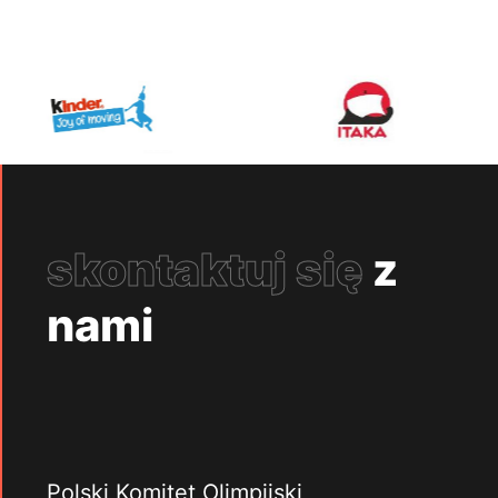
skontaktuj się
z
nami
Polski Komitet Olimpijski