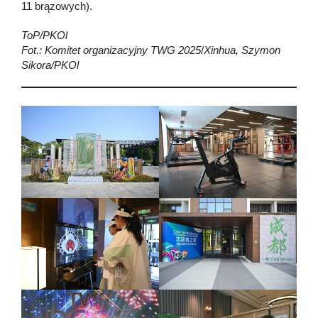
11 brązowych).
ToP/PKOl
Fot.: Komitet organizacyjny TWG 2025
/
Xinhua, Szymon
Sikora/PKOl