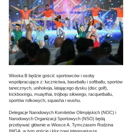
Wioska B będzie gościć sportowców i osoby
współpracujące z: łucznictwa, baseballu i softballu, sportów
tanecznych, unihokeja, latającego dysku (disc golf),
kickboxingu, muaythai, trójboju siłowego, racquetballu,
sportów rolkowych, squasha i wushu.
Delegacje Narodowych Komitetów Olimpijskich (NOC) i
Narodowych Organizacji Sportowych (NSO) będą
przebywać głównie w Wiosce A. Tymczasem Rodzina
IWGA, w tym goście i kluczowi interesariusze