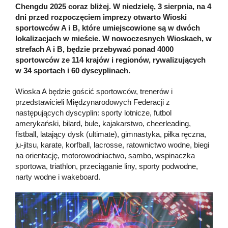
Chengdu 2025 coraz bliżej. W niedzielę, 3 sierpnia, na 4
dni przed rozpoczęciem imprezy otwarto Wioski
sportowców A i B, które umiejscowione są w dwóch
lokalizacjach w mieście. W nowoczesnych Wioskach, w
strefach A i B, będzie przebywać ponad 4000
sportowców ze 114 krajów i regionów, rywalizujących
w 34 sportach i 60 dyscyplinach.
Wioska A będzie gościć sportowców, trenerów i
przedstawicieli Międzynarodowych Federacji z
następujących dyscyplin: sporty lotnicze, futbol
amerykański, bilard, bule, kajakarstwo, cheerleading,
fistball, latający dysk (ultimate), gimnastyka, piłka ręczna,
ju-jitsu, karate, korfball, lacrosse, ratownictwo wodne, biegi
na orientację, motorowodniactwo, sambo, wspinaczka
sportowa, triathlon, przeciąganie liny, sporty podwodne,
narty wodne i wakeboard.