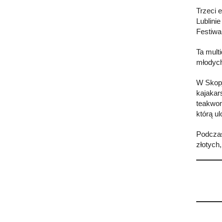
Trzeci 
Lublini
Festiwa
Ta mult
młodych
W Skopj
kajakar
teakwon
którą u
Podczas
złotych