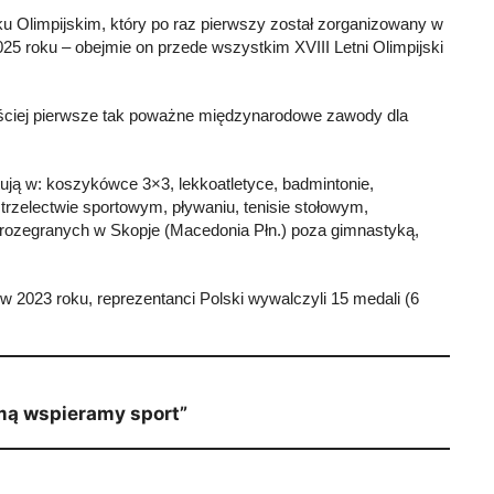
ku Olimpijskim, który po raz pierwszy został zorganizowany w
025 roku – obejmie on przede wszystkim XVIII Letni Olimpijski
zęściej pierwsze tak poważne międzynarodowe zawody dla
tują w: koszykówce 3×3, lekkoatletyce, badmintonie,
trzelectwie sportowym, pływaniu, tenisie stołowym,
 rozegranych w Skopje (Macedonia Płn.) poza gimnastyką,
w 2023 roku, reprezentanci Polski wywalczyli 15 medali (6
mą wspieramy sport”