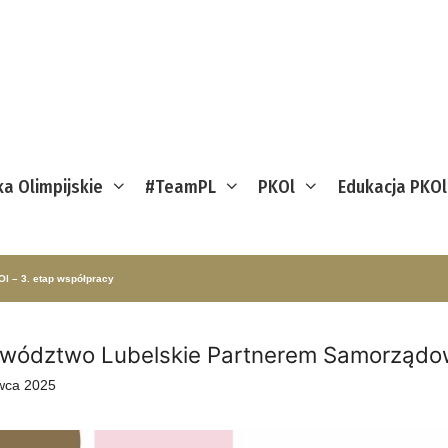
ka Olimpijskie
#TeamPL
PKOl
Edukacja PKOl
 – 3. etap współpracy
wództwo Lubelskie Partnerem Samorządow
wca 2025