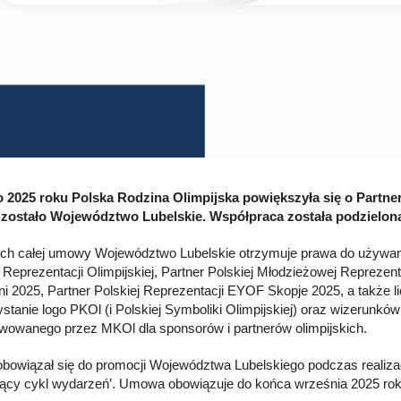
o 2025 roku Polska Rodzina Olimpijska powiększyła się o Part
zostało Województwo Lubelskie. Współpraca została podzielona n
h całej umowy Województwo Lubelskie otrzymuje prawa do używania 
j Reprezentacji Olimpijskiej, Partner Polskiej Młodzieżowej Reprezent
ni 2025, Partner Polskiej Reprezentacji EYOF Skopje 2025, a także li
stanie logo PKOl (i Polskiej Symboliki Olimpijskiej) oraz wizerunków
wowanego przez MKOl dla sponsorów i partnerów olimpijskich.
bowiązał się do promocji Województwa Lubelskiego podczas realizac
ący cykl wydarzeń’. Umowa obowiązuje do końca września 2025 rok