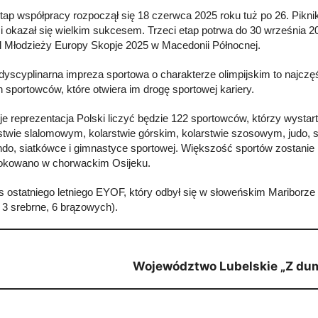
etap współpracy rozpoczął się 18 czerwca 2025 roku tuż po 26. Pikni
e i okazał się wielkim sukcesem. Trzeci etap potrwa do 30 września 2
l Młodzieży Europy Skopje 2025 w Macedonii Północnej.
idyscyplinarna impreza sportowa o charakterze olimpijskim to najc
 sportowców, które otwiera im drogę sportowej kariery.
e reprezentacja Polski liczyć będzie 122 sportowców, którzy wystar
stwie slalomowym, kolarstwie górskim, kolarstwie szosowym, judo, s
do, siatkówce i gimnastyce sportowej. Większość sportów zostanie
lokowano w chorwackim Osijeku.
 ostatniego letniego EYOF, który odbył się w słoweńskim Mariborze 
, 3 srebrne, 6 brązowych).
Województwo Lubelskie „Z du