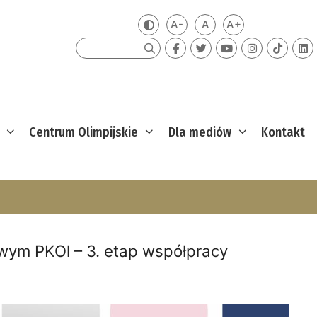
A-
A
A+
Zmień kontrast
Mniejsza czcionka
Domyślna czcionka
Większa czcion
Szukaj
Centrum Olimpijskie
Dla mediów
Kontakt
ym PKOl – 3. etap współpracy