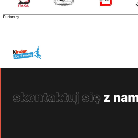
Partnerzy
skontaktuj się
z nam