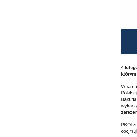
4 luteg
którym 
W ramac
Polskie
Bakuria
wykorzy
zarezer
PKOl zo
obejmuj